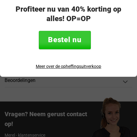
Veilig & achteraf betalen
Profiteer nu van 40% korting op
“Snel en eenvoudig te bestellen. Snel geleverd!”
alles! OP=OP
Productomschrijving
Bestel nu
Specificaties
Verzending & retourneren
Meer over de opheffingsuitverkoop
Beoordelingen
Vragen? Neem gerust contact
op!
Merel - klantenservice