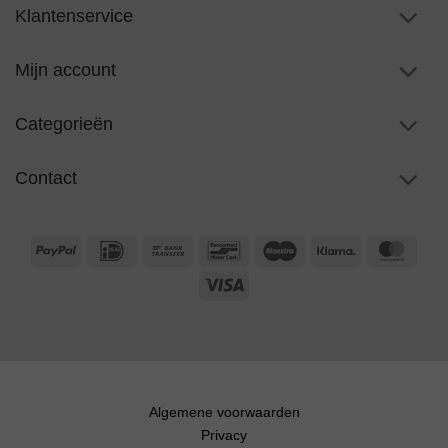
Klantenservice
Mijn account
Categorieën
Contact
PayPal
IDeal
Bank
Bancontact
Maestro
Klarna
Maste
Transfer
Visa
Algemene voorwaarden
Privacy