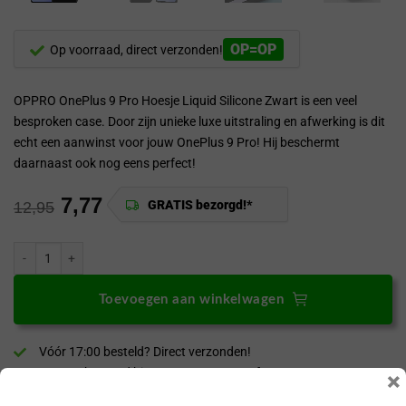
OP=OP
Op voorraad, direct verzonden!
OPPRO OnePlus 9 Pro Hoesje Liquid Silicone Zwart is een veel
besproken case. Door zijn unieke luxe uitstraling en afwerking is dit
echt een aanwinst voor jouw OnePlus 9 Pro! Hij beschermt
daarnaast ook nog eens perfect!
7,77
GRATIS bezorgd!*
12,95
ProGuard OnePlus 9 Pro Hoesje Liquid Silicone Zwart aantal
Toevoegen aan winkelwagen
Vóór 17:00 besteld? Direct verzonden!
GRATIS bezorgd binnen NL en BE vanaf €30,-*!
×
30 dagen bedenktijd