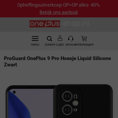
Opheffingsuitverkoop OP=OP alles -40%.
Bekijk ons aanbod
.
Ga
naar
inhoud
Login
ProGuard OnePlus 9 Pro Hoesje Liquid Silicone
Zwart