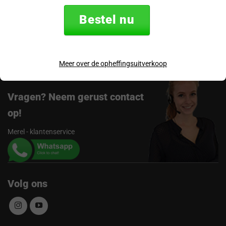
Verzending & retourneren
Bestel nu
Beoordelingen
Meer over de opheffingsuitverkoop
Vragen? Neem gerust contact
op!
Merel - klantenservice
Volg ons