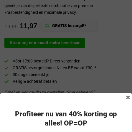
geniet je van de perfecte combinatie van premium
krasbestendigheid en maximale privacy.
11,97
GRATIS bezorgd!*
19,95
Stuur mij een email zodra leverbaar
Vóór 17:00 besteld? Direct verzonden!
GRATIS bezorgd binnen NL en BE vanaf €30,-*!
30 dagen bedenktijd
Veilig & achteraf betalen
“Snel en eenvoudig te bestellen. Snel geleverd!”
×
Productomschrijving
Profiteer nu van 40% korting op
alles! OP=OP
Specificaties