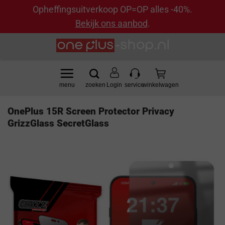
Opheffingsuitverkoop OP=OP alles -40%.
Bekijk ons aanbod
.
Ga
naar
inhoud
Login
OnePlus 15R Screen Protector Privacy
GrizzGlass SecretGlass