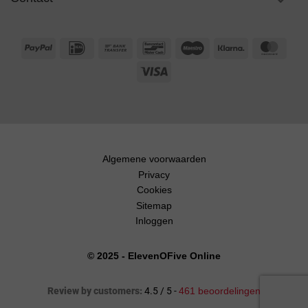
PayPal
IDeal
Bank
Bancontact
Maestro
Klarna
Maste
Transfer
Visa
Algemene voorwaarden
Privacy
Cookies
Sitemap
Inloggen
© 2025 - ElevenOFive Online
Review by customers:
4.5 / 5 -
461 beoordelingen