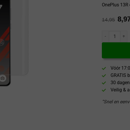
OnePlus 13R 
8,9
14,95
GrizzGlass One
Vóór 17:0
GRATIS b
30 dagen
Veilig & 
“Snel en eenvo