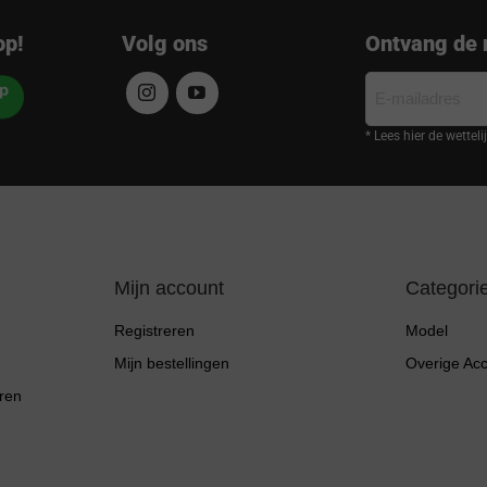
op!
Volg ons
Ontvang de 
E-
mailadres
* Lees hier de wettel
Mijn account
Categori
Registreren
Model
Mijn bestellingen
Overige Ac
ren