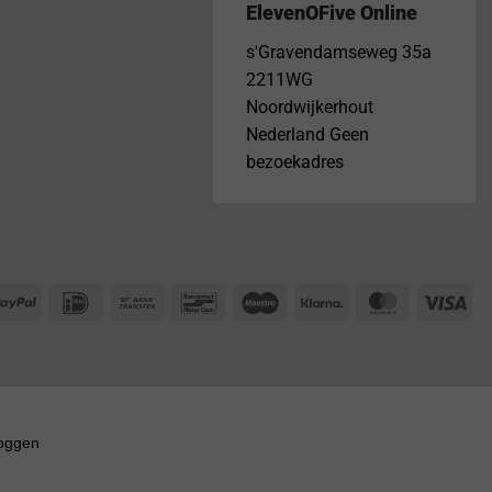
ElevenOFive Online
s'Gravendamseweg 35a
2211WG
Noordwijkerhout
Nederland Geen
bezoekadres
PayPal
IDeal
Bank
Bancontact
Maestro
Klarna
MasterCar
Vis
Transfer
loggen