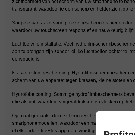
zichtbaarheid van het scherm van uw smartphone te beho
transparant, waardoor je een scherp en helder zicht op je
Soepele aanraakervaring: deze beschermers bieden door
waardoor uw touchscreen responsief en nauwkeurig blijft.
Luchtbelvrije installatie: Veel hydrofilm-schermbescherme
aan te brengen zijn zonder lelijke luchtbellen achter te la
eenvoudig is.
Kras- en stootbescherming: Hydrofilm-schermbeschermers 
scherm van uw apparaat tegen krassen, kleine stoten en da
Hydrofobe coating: Sommige hydrofilmbeschermers bevatt
olie afstoot, waardoor vingerafdrukken en vlekken op he
Op maat gemaakt: deze schermbeschermers zijn meestal 
smartphonemodellen, waardoor een nauwkeurige pasvorm
of elk ander OnePlus-apparaat wordt gegarandeerd.
Profit