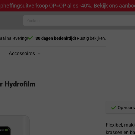
pheffingsuitverkoop OP=OP alles -40%.
Bekijk ons aanbo
Zoeken
naar:
aal na levering!
30 dagen bedenktijd!
Rustig bekijken.
Accessoires
r Hydrofilm
Op voorr
Flexibel, mak
krassen en ba