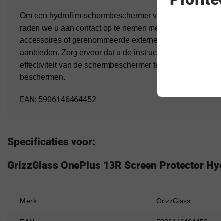
Om een hydrofilm-schermbeschermer voor uw specifieke
raden we u aan contact op te nemen met geautoriseerde On
accessoires of gerenommeerde externe fabrikanten die 
aanbieden. Zorg ervoor dat u de instructies van de fabrikan
effectiviteit van de schermbeschermer te maximaliseren 
beschermen.
EAN: 5906146464452
Specificaties voor:
GrizzGlass OnePlus 13R Screen Protector Hy
Merk
GrizzGlass