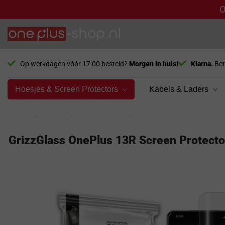
O
Ga
naar
inhoud
Op werkdagen vóór 17:00 besteld?
Morgen in huis!
Klarna.
Bet
Hoesjes & Screen Protectors
Kabels & Laders
Home
>
Model
>
OnePlus 13R
>
Screen Protectors
GrizzGlass OnePlus 13R Screen Protecto