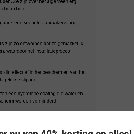
uden. Ze zijn over het algemeen erg
 scherm hebt.
gaans een soepele aanraakervaring,
rs zijn zo ontworpen dat ze gemakkelijk
ten, waardoor het installatieproces
zijn effectief in het beschermen van het
gelijkse slijtage.
en een hydrofobe coating die water en
t scherm worden verminderd.
op maat gemaakt voor specifieke
 en compatibiliteit met de OnePlus 13R
eer nu van 40% korting op alles