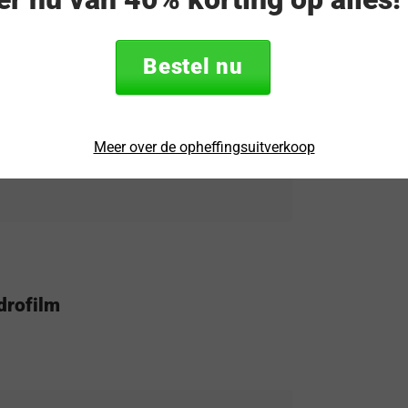
 OnePlus 13R-smartphone te vinden,
ePlus-retailers, officiele OnePlus-
Bestel nu
schermbeschermers voor het model
t volgt voor een juiste installatie om de
en het scherm van uw apparaat te
Meer over de opheffingsuitverkoop
drofilm