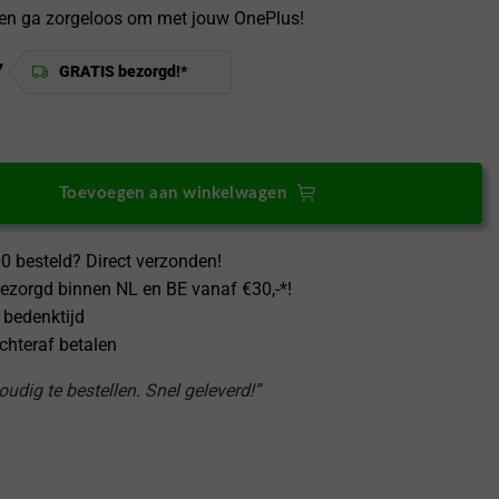
en ga zorgeloos om met jouw OnePlus!
7
GRATIS bezorgd!*
Plus 13R Screen Protector Hydrofilm aantal
Toevoegen aan winkelwagen
0 besteld? Direct verzonden!
ezorgd binnen NL en BE vanaf €30,-*!
 bedenktijd
achteraf betalen
udig te bestellen. Snel geleverd!”