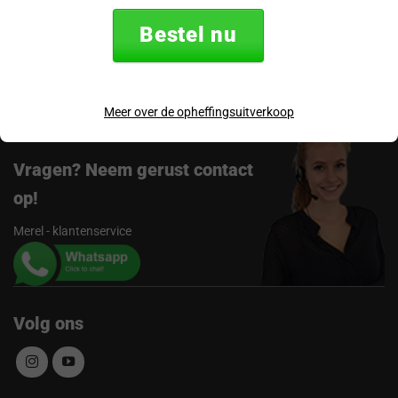
Verzending & retourneren
Bestel nu
Beoordelingen
Meer over de opheffingsuitverkoop
Vragen? Neem gerust contact
op!
Merel - klantenservice
Volg ons