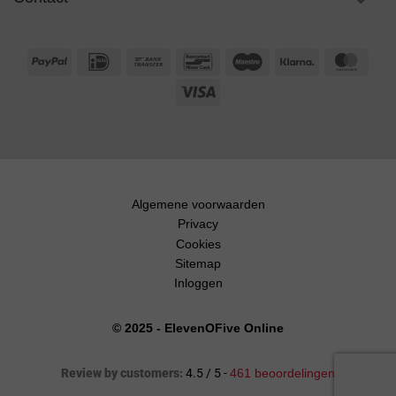
PayPal
IDeal
Bank
Bancontact
Maestro
Klarna
Maste
Transfer
Visa
Algemene voorwaarden
Privacy
Cookies
Sitemap
Inloggen
© 2025 - ElevenOFive Online
Review by customers:
4.5 / 5 -
461 beoordelingen