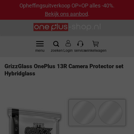
Opheffingsuitverkoop OP=OP alles -40%.
Bekijk ons aanbod
.
Ga
naar
inhoud
Login
GrizzGlass OnePlus 13R Camera Protector set
Hybridglass