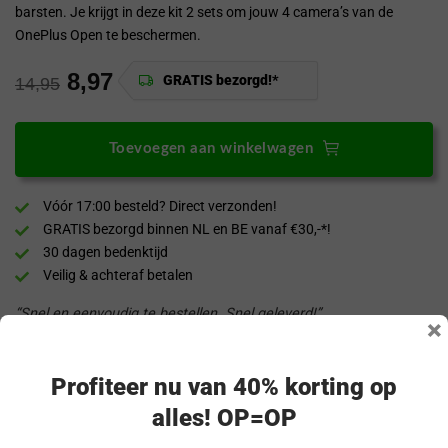
barsten. Je krijgt in deze kit 2 sets om jouw 4 camera’s van de
OnePlus Open te beschermen.
8,97
GRATIS bezorgd!*
14,95
Toevoegen aan winkelwagen
Vóór 17:00 besteld? Direct verzonden!
GRATIS bezorgd binnen NL en BE vanaf €30,-*!
30 dagen bedenktijd
Veilig & achteraf betalen
“Snel en eenvoudig te bestellen. Snel geleverd!”
×
Productomschrijving
Profiteer nu van 40% korting op
alles! OP=OP
Specificaties