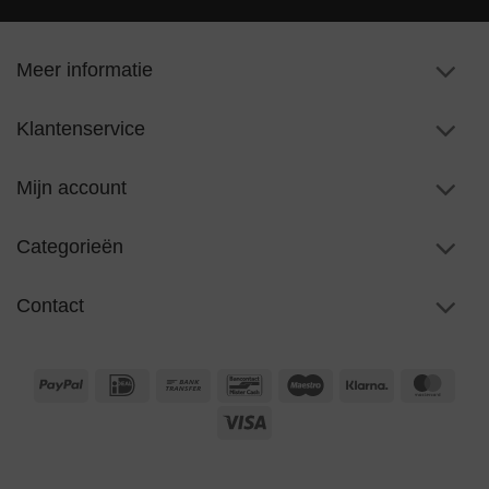
Meer informatie
Klantenservice
Mijn account
Categorieën
Contact
PayPal
IDeal
Bank
Bancontact
Maestro
Klarna
Maste
Transfer
Visa