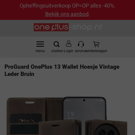
Opheffingsuitverkoop OP=OP alles -40%.
Bekijk ons aanbod
.
Ga
naar
inhoud
Login
ProGuard OnePlus 13 Wallet Hoesje Vintage
Leder Bruin