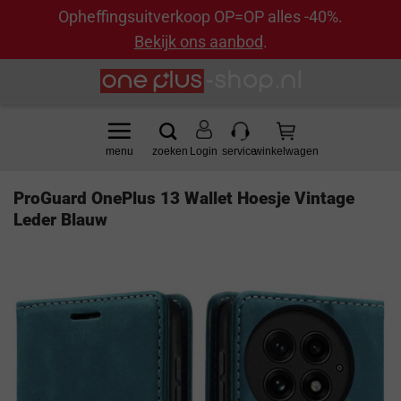
Opheffingsuitverkoop OP=OP alles -40%.
Bekijk ons aanbod
.
Ga
naar
inhoud
Login
ProGuard OnePlus 13 Wallet Hoesje Vintage
Leder Blauw