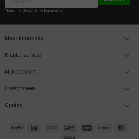
mailadres
* Lees hier de wettelijke beperkingen
Meer informatie
Klantenservice
Mijn account
Categorieën
Contact
PayPal
IDeal
Bank
Bancontact
Maestro
Klarna
Maste
Transfer
Visa