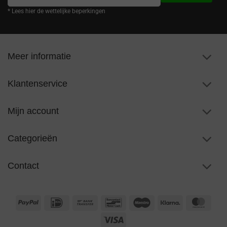
mailadres
* Lees hier de wettelijke beperkingen
Meer informatie
Klantenservice
Mijn account
Categorieën
Contact
PayPal
IDeal
Bank
Bancontact
Maestro
Klarna
Maste
Transfer
Visa