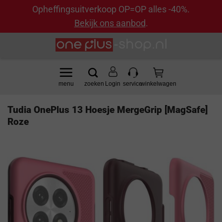
Opheffingsuitverkoop OP=OP alles -40%.
Bekijk ons aanbod
.
Ga
naar
inhoud
Login
Tudia OnePlus 13 Hoesje MergeGrip [MagSafe]
Roze