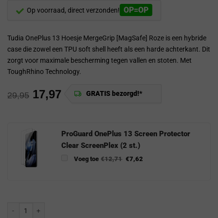
OP=OP
Op voorraad, direct verzonden!
Tudia OnePlus 13 Hoesje MergeGrip [MagSafe] Roze is een hybride
case die zowel een TPU soft shell heeft als een harde achterkant. Dit
zorgt voor maximale bescherming tegen vallen en stoten. Met
ToughRhino Technology.
17,97
GRATIS bezorgd!*
29,95
ProGuard OnePlus 13 Screen Protector
Clear ScreenPlex (2 st.)
Voeg toe
€
12,71
€
7,62
Tudia OnePlus 13 Hoesje MergeGrip [MagSafe] Roze aantal