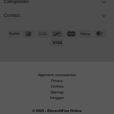
Categorieën
Contact
PayPal
IDeal
Bank
Bancontact
Maestro
Klarna
Maste
Transfer
Visa
Algemene voorwaarden
Privacy
Cookies
Sitemap
Inloggen
© 2025 - ElevenOFive Online