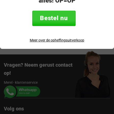
alles! OP=OP
Specificaties
Bestel nu
Verzending & retourneren
Beoordelingen
Meer over de opheffingsuitverkoop
Vragen? Neem gerust contact
op!
Merel - klantenservice
Volg ons