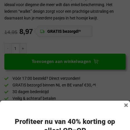
ideaal voor diegene die meer wilt dan enkel bescherming. Het
lederen “wallet” design zorgt voor een prachtige uitstraling en
daarnaast kun je meerdere pasjes in het hoesje kwijt.
8,97
GRATIS bezorgd!*
14,95
ProGuard OnePlus 11 Wallet Hoesje Vintage Leder Bruin aantal
Toevoegen aan winkelwagen
Vóór 17:00 besteld? Direct verzonden!
GRATIS bezorgd binnen NL en BE vanaf €30,-*!
30 dagen bedenktijd
Veilig & achteraf betalen
×
“Snel en eenvoudig te bestellen. Snel geleverd!”
Profiteer nu van 40% korting op
Productomschrijving