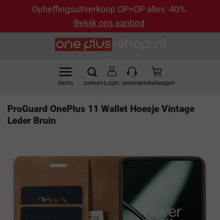
Opheffingsuitverkoop OP=OP alles -40%.
Bekijk ons aanbod
.
Ga
naar
inhoud
Login
ProGuard OnePlus 11 Wallet Hoesje Vintage
Leder Bruin