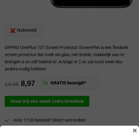
Nabesteld
OPPRO OnePlus 10T Screen Protector ScreenPlex is een flexibele
screen protector dat voelt als glas, niet breekt, makkelijk aan te
brengen is en zelf helend is! Je krijgt er 2 en zal nooit meer iets
anders nodig hebben!
8,97
GRATIS bezorgd!*
14,95
Stuur mij een email zodra leverbaar
Vóór 17:00 besteld? Direct verzonden!
GRATIS bezorgd binnen NL en BE vanaf €30,-*!
×
30 dagen bedenktijd