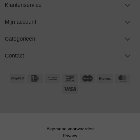
Klantenservice
Mijn account
Categorieën
Contact
PayPal
IDeal
Bank
Bancontact
Maestro
Klarna
Maste
Transfer
Visa
Algemene voorwaarden
Privacy