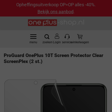
Opheffingsuitverkoop OP=OP alles -40%.
Bekijk ons aanbod
.
Ga
naar
inhoud
Login
ProGuard OnePlus 10T Screen Protector Clear
ScreenPlex (2 st.)