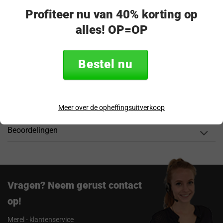
Veilig & achteraf betalen
Profiteer nu van 40% korting op
“Snel en eenvoudig te bestellen. Snel geleverd!”
alles! OP=OP
Productomschrijving
Bestel nu
Specificaties
Verzending & retourneren
Meer over de opheffingsuitverkoop
Beoordelingen
Vragen? Neem gerust contact
op!
Merel - klantenservice