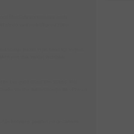
loos MagSafe accessoires zoals
stevig vast en blijft goed zitten.
het hoesje lekker in de hand ligt en niet
kken een stuk minder zichtbaar.
)
en kan goed tegen een stootje. Het
hade, zonder dat het hoesje dik of zwaar
. Alle knoppen, poorten en de camera