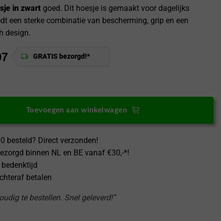
je in zwart
goed. Dit hoesje is gemaakt voor dagelijks
edt een sterke combinatie van bescherming, grip en een
h design.
97
GRATIS bezorgd!*
s 15R Super Frosted Shield Pro MagSafe Hoesje Zwart aantal
Toevoegen aan winkelwagen
0 besteld? Direct verzonden!
ezorgd binnen NL en BE vanaf €30,-*!
 bedenktijd
achteraf betalen
udig te bestellen. Snel geleverd!”