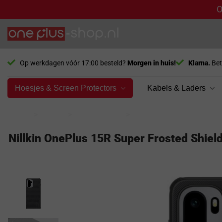
O
Ga
naar
inhoud
Op werkdagen vóór 17:00 besteld?
Morgen in huis!
Klarna.
Bet
Hoesjes & Screen Protectors
Kabels & Laders
Home
>
Model
>
OnePlus 15R
>
Hoesjes
Nillkin OnePlus 15R Super Frosted Shie