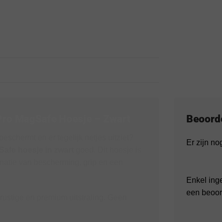
 Pro MagSafe Hoesje – Zwart
Beoord
eschermt en er tegelijk netjes uitziet?
Er zijn n
Safe hoesje in zwart
goed. Dit hoesje is
inatie van bescherming, grip en een
Enkel ing
een beoor
 rustige en premium uitstraling. Geen