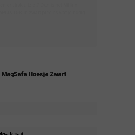
n er strak uitziet? Dan is het
Nillkin
Plus 15R in zwart
precies wat je nodig
o MagSafe Hoesje Zwart
olycarbonaat