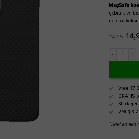
MagSafe hoes
gebruik en bi
minimalistisc
14,
24,95
Nillkin OnePlu
Vóór 17:0
GRATIS b
30 dagen
Veilig & 
“Snel en eenvo