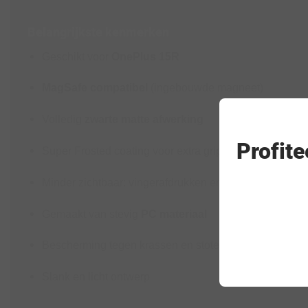
Belangrijkste kenmerken
Geschikt voor
OnePlus 15R
MagSafe compatibel
(ingebouwde magneet)
Volledig
zwarte matte afwerking
Profit
Super Frosted coating voor extra grip
Minder zichtbaar: vingerafdrukken en vlekken
Gemaakt van stevig
PC materiaal
Bescherming tegen krassen en stoten
Slank en licht ontwerp