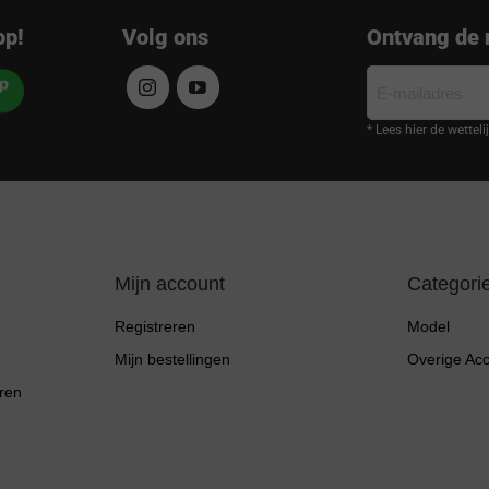
op!
Volg ons
Ontvang de 
E-
mailadres
* Lees hier de wettel
Mijn account
Categori
Registreren
Model
Mijn bestellingen
Overige Ac
ren