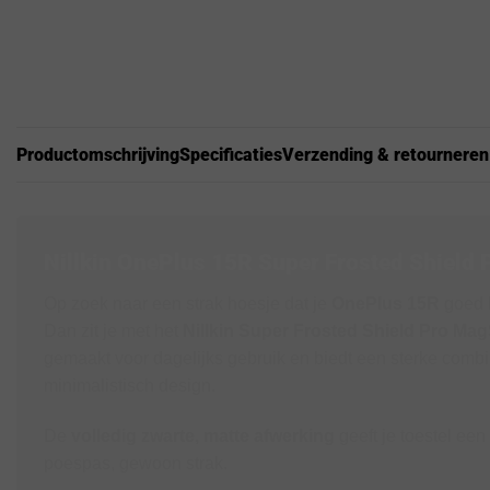
Productomschrijving
Specificaties
Verzending & retourneren
Nillkin OnePlus 15R Super Frosted Shield
Op zoek naar een strak hoesje dat je
OnePlus 15R
goed b
Dan zit je met het
Nillkin Super Frosted Shield Pro Mag
gemaakt voor dagelijks gebruik en biedt een sterke comb
minimalistisch design.
De
volledig zwarte, matte afwerking
geeft je toestel een
poespas, gewoon strak.