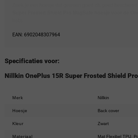
Zoek je een hoesje dat gewoon goed zit, goed beschermt e
Super Frosted Shield Pro MagSafe hoesje voor de One
hebt.
EAN: 6902048307964
Specificaties voor:
Nillkin OnePlus 15R Super Frosted Shield Pr
Merk
Nillkin
Hoesje
Back cover
Kleur
Zwart
Materiaal
Mat Flexibel TPU, P