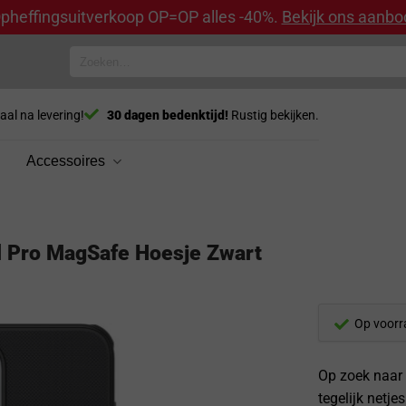
pheffingsuitverkoop OP=OP alles -40%.
Bekijk ons aanbo
Zoeken
naar:
aal na levering!
30 dagen bedenktijd!
Rustig bekijken.
Accessoires
ld Pro MagSafe Hoesje Zwart
Op voorr
Op zoek naar 
tegelijk netje