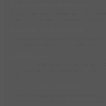
MagSafe ondersteuning die gewoon werkt
Dankzij de
ingebouwde MagSafe ring
gebruik je moeite
draadloze opladers, autohouders en powerbanks. Alles klikt 
Super Frosted afwerking met fijne grip
De bekende
frosted coating van Nillkin
zorgt ervoor dat 
snel glad aanvoelt. Daarnaast zijn vingerafdrukken en vle
Stevig en betrouwbaar
Het hoesje is gemaakt van duurzaam
polycarbonaat (PC
beschermt je OnePlus 15R tegen krassen en dagelijkse sc
wordt.
Perfect passend voor de OnePlus 15R
Dit hoesje is
speciaal ontworpen voor de OnePlus 15R
blijven goed bereikbaar en werken zoals je gewend bent.