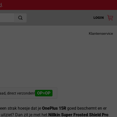
d
.
LOGIN
Klantenservice
OP=OP
aad, direct verzonden!
een strak hoesje dat je
OnePlus 15R
goed beschermt en er
s uitziet? Dan zit je met het
Nillkin Super Frosted Shield Pro