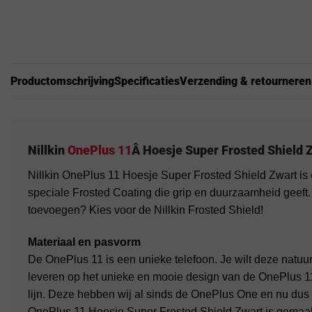
Productomschrijving
Specificaties
Verzending & retourneren
Nillkin
OnePlus 11
Â Hoesje Super Frosted Shield 
Nillkin OnePlus 11 Hoesje Super Frosted Shield Zwart is
speciale Frosted Coating die grip en duurzaamheid geeft
toevoegen? Kies voor de Nillkin Frosted Shield!
Materiaal en pasvorm
De OnePlus 11 is een unieke telefoon. Je wilt deze natuu
leveren op het unieke en mooie design van de OnePlus 11
lijn. Deze hebben wij al sinds de OnePlus One en nu dus
OnePlus 11 Hoesje Super Frosted Shield Zwart is gemaak