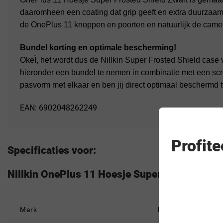
daaromheen een coating dat grip geeft en extra duurzaam i
de OnePlus 11 knoppen en poorten en natuurlijk de came
Bundel korting en optimale bescherming!
OkeÌ, het wordt dus de Nillkin Super Frosted Shield case
hieronder een bundel te nemen in combinatie met een scr
pasvorm met elkaar en ben jij direct optimaal beschermd t
EAN: 6902048262249
Profit
Specificaties voor:
Nillkin OnePlus 11 Hoesje Super Frosted Shie
Merk
Nillkin