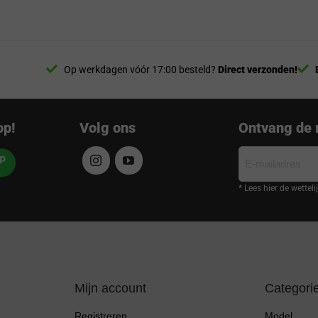
Op werkdagen vóór 17:00 besteld?
Direct verzonden!
op!
Volg ons
Ontvang de 
E-
mailadres
* Lees hier de wettel
Mijn account
Categori
Registreren
Model