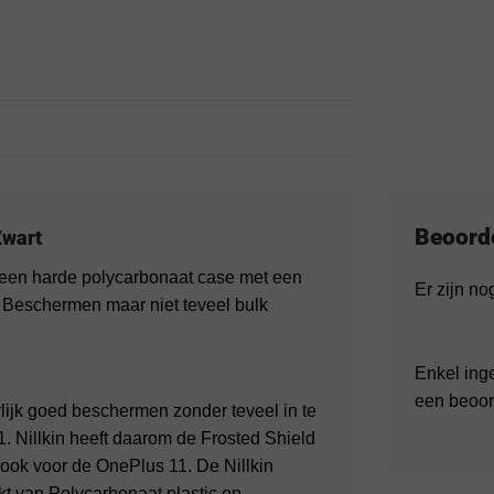
Beoord
Zwart
 een harde polycarbonaat case met een
Er zijn n
. Beschermen maar niet teveel bulk
Enkel ing
een beoor
rlijk goed beschermen zonder teveel in te
. Nillkin heeft daarom de Frosted Shield
 ook voor de OnePlus 11. De Nillkin
t van Polycarbonaat plastic en