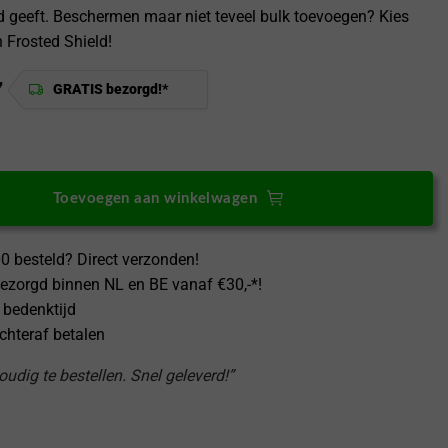
geeft. Beschermen maar niet teveel bulk toevoegen? Kies
n Frosted Shield!
7
GRATIS bezorgd!*
 11 Hoesje Super Frosted Shield Zwart aantal
Toevoegen aan winkelwagen
0 besteld? Direct verzonden!
ezorgd binnen NL en BE vanaf €30,-*!
 bedenktijd
achteraf betalen
udig te bestellen. Snel geleverd!”