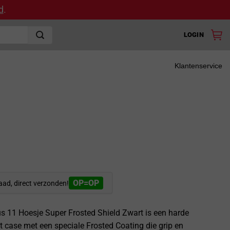
d
.
LOGIN
Klantenservice
OP=OP
aad, direct verzonden!
us 11 Hoesje Super Frosted Shield Zwart is een harde
 case met een speciale Frosted Coating die grip en