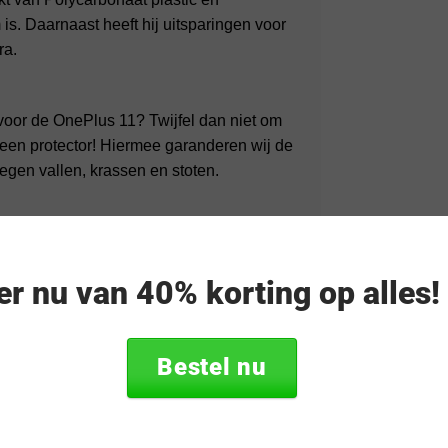
s. Daarnaast heeft hij uitsparingen voor
ra.
 voor de OnePlus 11? Twijfel dan niet om
een protector! Hiermee garanderen wij de
egen vallen, krassen en stoten.
eer nu van 40% korting op alles
ld Zwart
Bestel nu