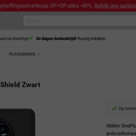
pheffingsuitverkoop OP=OP alles -40%.
Bekijk ons aanbo
Zoeken
naar:
aal na levering!
30 dagen bedenktijd!
Rustig bekijken.
Accessoires
 Shield Zwart
Op voorr
Nillkin OnePl
polycarbonaat