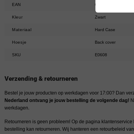
EAN
6902048262249
Kleur
Zwart
Materiaal
Hard Case
Hoesje
Back cover
SKU
E0608
Verzending & retourneren
Bestel je jouw producten op werkdagen voor 17:00? Dan ver
Nederland ontvang je jouw bestelling de volgende dag!
Na
werkdagen.
Retourneren is geen probleem! Op de pagina klantenservice 
bestelling kan retourneren. Wij hanteren een retourbeleid va