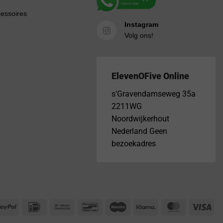
cessoires
Instagram
Volg ons!
ElevenOFive Online
s'Gravendamseweg 35a
2211WG
Noordwijkerhout
Nederland Geen
bezoekadres
PayPal
IDeal
Bank
Bancontact
Maestro
Klarna
MasterCar
Vis
Transfer