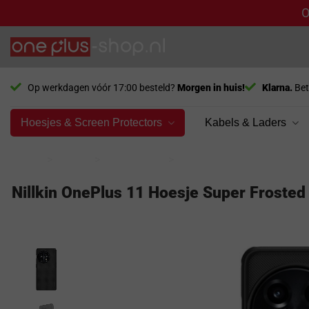
O
Ga
naar
inhoud
Op werkdagen vóór 17:00 besteld?
Morgen in huis!
Klarna.
Bet
Hoesjes & Screen Protectors
Kabels & Laders
Home
>
Model
>
OnePlus 11
>
Hoesjes
Nillkin OnePlus 11 Hoesje Super Frosted