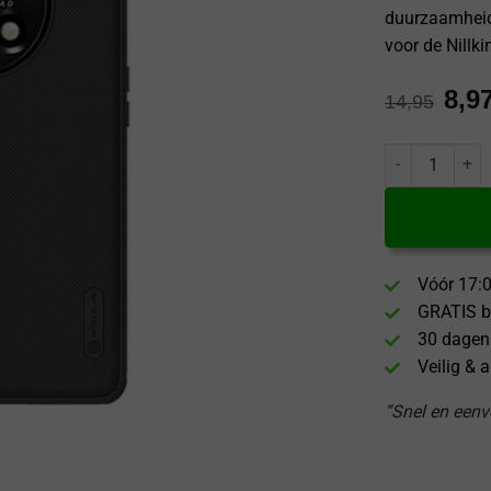
duurzaamheid 
voor de Nillki
8,9
14,95
Nillkin OnePlus
Vóór 17:0
GRATIS b
30 dagen
Veilig & 
“Snel en eenvo