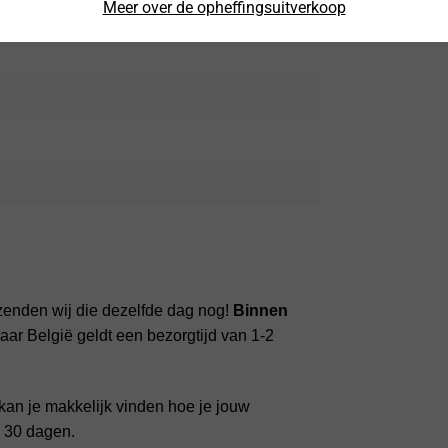
Meer over de opheffingsuitverkoop
zenden wij die dezelfde dag nog!
Binnen
ar België geldt een bezorgtijd van 1-2
kan je makkelijk vinden hoe je jouw
n 30 dagen.