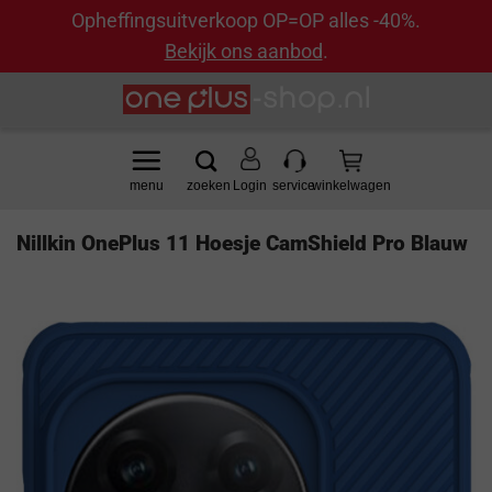
Opheffingsuitverkoop OP=OP alles -40%.
Bekijk ons aanbod
.
Ga
naar
inhoud
Login
Nillkin OnePlus 11 Hoesje CamShield Pro Blauw