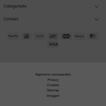
Categorieën
Contact
PayPal
IDeal
Bank
Bancontact
Maestro
Klarna
Maste
Transfer
Visa
Algemene voorwaarden
Privacy
Cookies
Sitemap
Inloggen