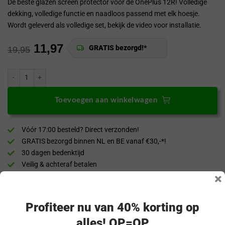
De beste glazen screen protector voor de OnePlus 12R! Volledige
dekking, volledige functie en naadloos passend met elk hoesje.
Wordt geleverd als volledige set, bekijk de video voor installatie.
11,97
GRATIS bezorgd!*
19,95
Mocolo OnePlus 12R 9H UV Glazen Screen Protector Full Cover aantal
Toevoegen aan winkelwagen
Vóór 17:00 besteld? Direct verzonden!
GRATIS bezorgd binnen NL en BE vanaf €30,-*!
30 dagen bedenktijd
Veilig & achteraf betalen
×
“Snel en eenvoudig te bestellen. Snel geleverd!”
Profiteer nu van 40% korting op
Productomschrijving
alles! OP=OP