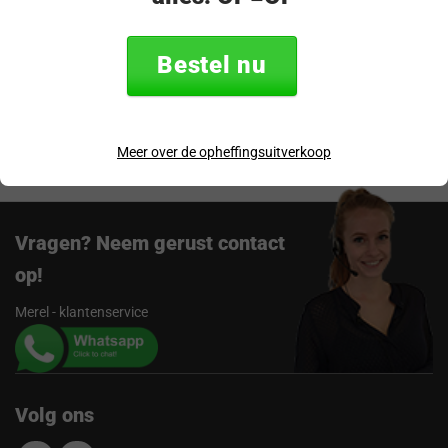
Specificaties
Bestel nu
Verzending & retourneren
Beoordelingen
Meer over de opheffingsuitverkoop
Vragen? Neem gerust contact
op!
Merel - klantenservice
Volg ons