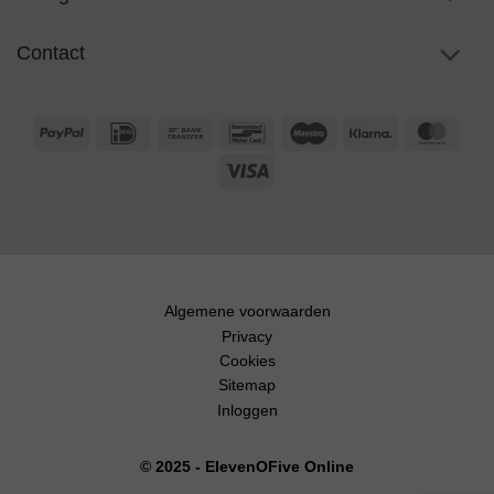
Contact
PayPal
IDeal
Bank
Bancontact
Maestro
Klarna
Maste
Transfer
Visa
Algemene voorwaarden
Privacy
Cookies
Sitemap
Inloggen
© 2025 - ElevenOFive Online