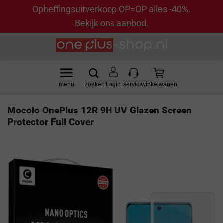
Opheffingsuitverkoop OP=OP alles -40%.
Bekijk ons aanbod
.
Ga
naar
inhoud
Login
Mocolo OnePlus 12R 9H UV Glazen Screen
Protector Full Cover