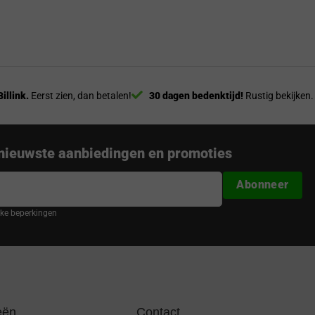
Billink.
Eerst zien, dan betalen!
30 dagen bedenktijd!
Rustig bekijken.
nieuwste aanbiedingen en promoties
Abonneer
ijke beperkingen
eën
Contact