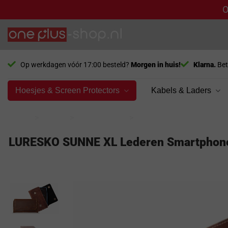
O
Ga
naar
inhoud
Op werkdagen vóór 17:00 besteld?
Morgen in huis!
Klarna.
Bet
Hoesjes & Screen Protectors
Kabels & Laders
Home
>
Model
>
OnePlus 15R
>
Hoesjes
LURESKO SUNNE XL Lederen Smartphone 