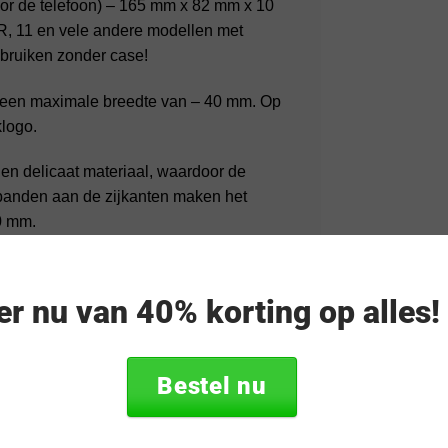
or de telefoon) – 165 mm x 82 mm x 10
R, 11 en vele andere modellen met
ebruiken zonder case!
t een maximale breedte van – 40 mm. Op
logo.
 en delicaat materiaal, waardoor de
 banden aan de zijkanten maken het
0 mm.
 de telefoon er met je vinger uitschuiven.
d openen.
eer nu van 40% korting op alles
Bestel nu