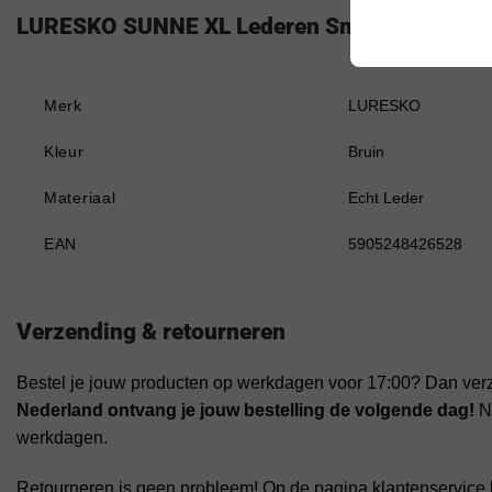
LURESKO SUNNE XL Lederen Smartphone Riem
Merk
LURESKO
Kleur
Bruin
Materiaal
Echt Leder
EAN
5905248426528
Verzending & retourneren
Bestel je jouw producten op werkdagen voor 17:00? Dan ver
Nederland ontvang je jouw bestelling de volgende dag!
Na
werkdagen.
Retourneren is geen probleem! Op de pagina klantenservice 