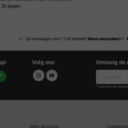
n 30 dagen.
Op werkdagen vóór 17:00 besteld?
Direct verzonden!
op!
Volg ons
Ontvang de 
E-
mailadres
* Lees hier de wettel
Mijn account
Categori