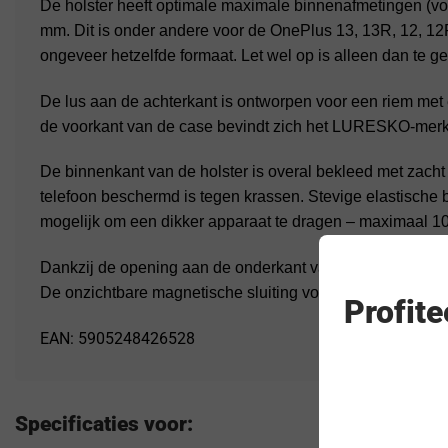
De holster heeft optimale maximale binnenafmetingen (vo
mm. Dit is onder andere voor de OnePlus 13, 13R, 12, 12
ongeveer hetzelfde formaat. Let wel op is alleen dan te g
De lus aan de achterkant is ontworpen voor een riem me
de voorkant van de case bevindt zich het LURESKO-merk
De binnenkant van de holster is overal bekleed met zacht
telefoon beschermd is tegen krassen. Stevige elastische
mogelijk om een ​​dikker apparaat te dragen – maximaal 1
Dankzij de opening aan de onderkant van de holster kun je
De onzichtbare magnetische sluiting voorkomt onbedoel
Profit
EAN: 5905248426528
Specificaties voor: