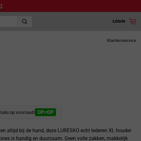
d
.
LOGIN
Klantenservice
OP=OP
stuks op voorraad!
en altijd bij de hand, deze LURESKO echt lederen XL houder
nes is handig en duurzaam. Geen volle zakken, makkelijk