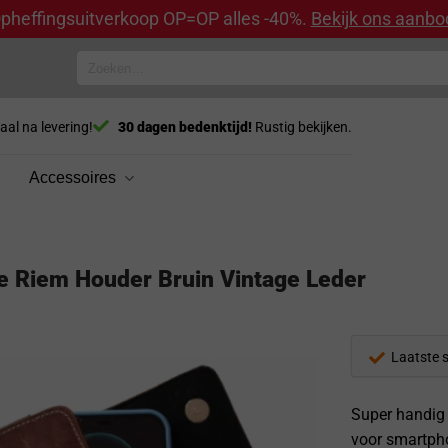
pheffingsuitverkoop OP=OP alles -40%.
Bekijk ons aanbo
Zoeken
naar:
aal na levering!
30 dagen bedenktijd!
Rustig bekijken.
Accessoires
Riem Houder Bruin Vintage Leder
Laatste 
Super handig 
voor smartpho