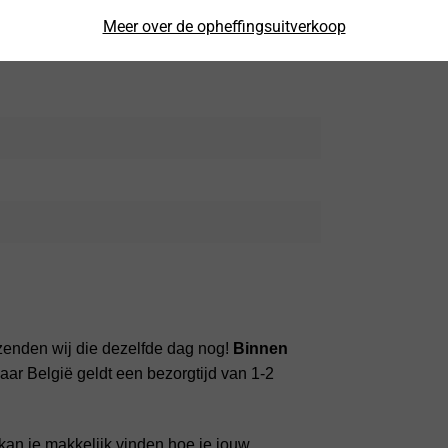
 Houder Bruin Vintage Leder
Meer over de opheffingsuitverkoop
zenden wij die dezelfde dag nog!
Binnen
ar België geldt een bezorgtijd van 1-2
kan je makkelijk vinden hoe je jouw