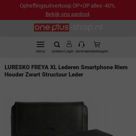
Opheffingsuitverkoop OP=OP alles -40%.
Bekijk ons aanbod
.
Ga
naar
inhoud
Login
LURESKO FREYA XL Lederen Smartphone Riem
Houder Zwart Structuur Leder