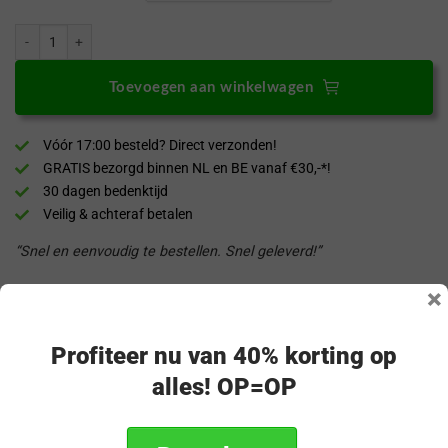
LURESKO FREYA XL Lederen Smartphone Riem Houder Zwart Structuur Lede
Toevoegen aan winkelwagen
Vóór 17:00 besteld? Direct verzonden!
GRATIS bezorgd binnen NL en BE vanaf €30,-*!
30 dagen bedenktijd
Veilig & achteraf betalen
“Snel en eenvoudig te bestellen. Snel geleverd!”
×
Productomschrijving
Profiteer nu van 40% korting op
Specificaties
alles! OP=OP
Verzending & retourneren