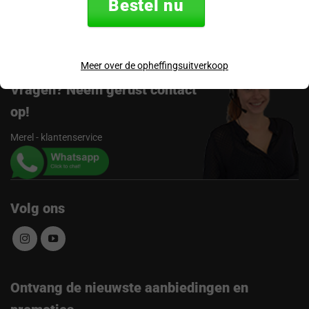
Bestel nu
Beoordelingen
Meer over de opheffingsuitverkoop
Vragen? Neem gerust contact
op!
Merel - klantenservice
Volg ons
Ontvang de nieuwste aanbiedingen en