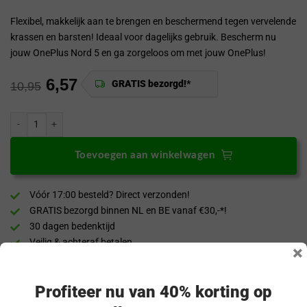
Flexibel, makkelijk aan te brengen en beschermend tegen vervelende
krassen en barsten! Ideaal voor dagelijks gebruik. Bescherm nu
jouw OnePlus Nord 5 en ga zorgeloos om met jouw OnePlus!
6,57
GRATIS bezorgd!*
10,95
GrizzGlass OnePlus Nord 5 Screen Protector Hydrofilm aantal
Toevoegen aan winkelwagen
Vóór 17:00 besteld? Direct verzonden!
GRATIS bezorgd binnen NL en BE vanaf €30,-*!
30 dagen bedenktijd
Veilig & achteraf betalen
×
“Snel en eenvoudig te bestellen. Snel geleverd!”
Profiteer nu van 40% korting op