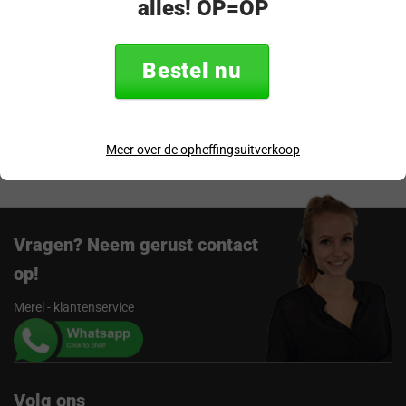
alles! OP=OP
Productomschrijving
Specificaties
Bestel nu
Verzending & retourneren
Beoordelingen
Meer over de opheffingsuitverkoop
Vragen? Neem gerust contact
op!
Merel - klantenservice
Volg ons