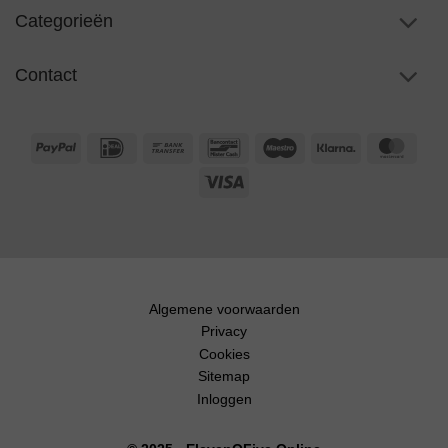
Categorieën
Contact
PayPal
IDeal
Bank
Bancontact
Maestro
Klarna
Maste
Transfer
Visa
Algemene voorwaarden
Privacy
Cookies
Sitemap
Inloggen