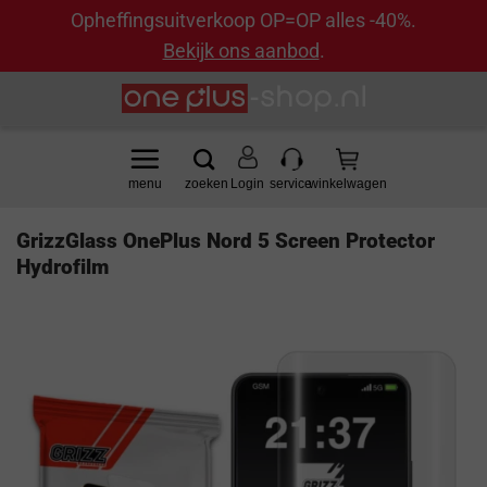
Opheffingsuitverkoop OP=OP alles -40%.
Bekijk ons aanbod
.
Ga
naar
inhoud
Login
GrizzGlass OnePlus Nord 5 Screen Protector
Hydrofilm