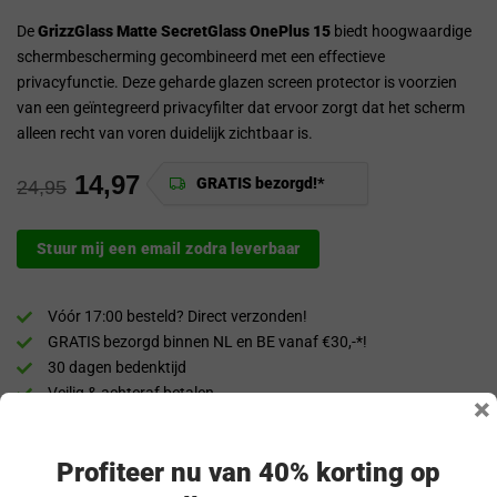
De
GrizzGlass Matte SecretGlass OnePlus 15
biedt hoogwaardige
schermbescherming gecombineerd met een effectieve
privacyfunctie. Deze geharde glazen screen protector is voorzien
van een geïntegreerd privacyfilter dat ervoor zorgt dat het scherm
alleen recht van voren duidelijk zichtbaar is.
14,97
GRATIS bezorgd!*
24,95
Stuur mij een email zodra leverbaar
Vóór 17:00 besteld? Direct verzonden!
GRATIS bezorgd binnen NL en BE vanaf €30,-*!
30 dagen bedenktijd
Veilig & achteraf betalen
×
“Snel en eenvoudig te bestellen. Snel geleverd!”
Profiteer nu van 40% korting op