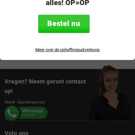
alles! OP=OP
Productomschrijving
Specificaties
Bestel nu
Verzending & retourneren
Beoordelingen
Meer over de opheffingsuitverkoop
Vragen? Neem gerust contact
op!
Merel - klantenservice
Volg ons