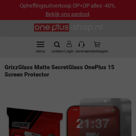
Opheffingsuitverkoop OP=OP alles -40%.
Bekijk ons aanbod
.
Ga
naar
inhoud
Login
GrizzGlass Matte SecretGlass OnePlus 15
Screen Protector