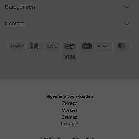
Categorieën
Contact
PayPal
IDeal
Bank
Bancontact
Maestro
Klarna
Maste
Transfer
Visa
Algemene voorwaarden
Privacy
Cookies
Sitemap
Inloggen