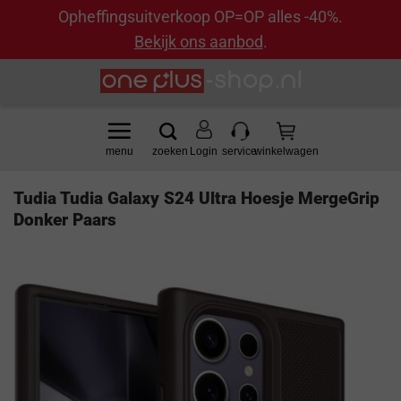
Opheffingsuitverkoop OP=OP alles -40%.
Bekijk ons aanbod
.
Ga
naar
inhoud
Login
Tudia Tudia Galaxy S24 Ultra Hoesje MergeGrip
Donker Paars