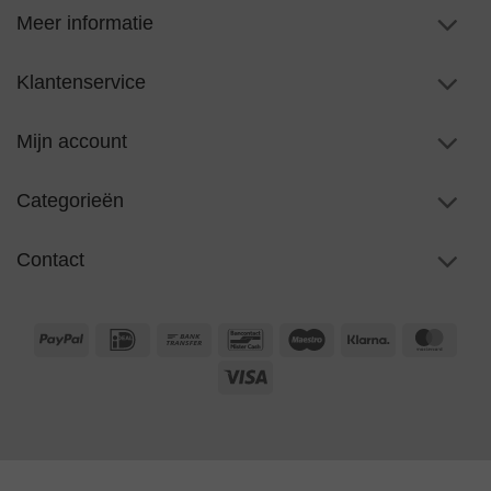
Meer informatie
Klantenservice
Mijn account
Categorieën
Contact
PayPal
IDeal
Bank
Bancontact
Maestro
Klarna
Maste
Transfer
Visa