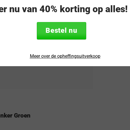
eer nu van 40% korting op alles
rtrouwen wanneer je jouw Fairphone 5 in
 hoes wordt gemaakt behoudt je het klik
everen op bescherming of functionaliteit.
Bestel nu
e markt is. OnePlus-shop.nl is officieel
Meer over de opheffingsuitverkoop
. Je krijgt op deze accessoires van Tudia
onker Groen