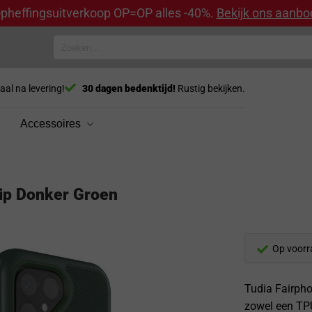
pheffingsuitverkoop OP=OP alles -40%.
Bekijk ons aanbo
Zoeken
naar:
aal na levering!
30 dagen bedenktijd!
Rustig bekijken.
Accessoires
ip Donker Groen
Op voorr
Tudia Fairpho
zowel een TPU