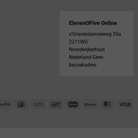
ElevenOFive Online
s'Gravendamseweg 35a
2211WG
Noordwijkerhout
Nederland Geen
bezoekadres
PayPal
IDeal
Bank
Bancontact
Maestro
Klarna
MasterCar
Vis
Transfer