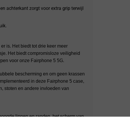
en achterkant zorgt voor extra grip terwijl
uik.
 is. Het biedt tot drie keer meer
je. Het biedt compromisloze veiligheid
rpen voor onze Fairphone 5 5G.
 dubbele bescherming en om geen krassen
Ìˆmplementeerd in deze Fairphone 5 case,
n, stoten en andere invloeden van
hoogde lippen en randen, het scherm van
van krassen.