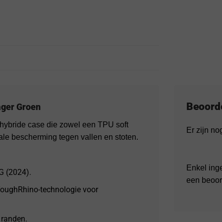
Beoord
ager Groen
hybride case die zowel een TPU soft
Er zijn n
male bescherming tegen vallen en stoten.
Enkel ing
G (2024).
een beoor
 ToughRhino-technologie voor
 randen.