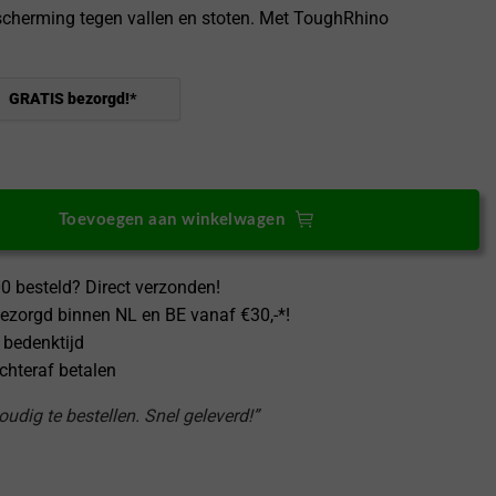
cherming tegen vallen en stoten. Met ToughRhino
GRATIS bezorgd!*
irphone 5 Hoesje MergeGrip Donker Groen aantal
Toevoegen aan winkelwagen
0 besteld? Direct verzonden!
ezorgd binnen NL en BE vanaf €30,-*!
 bedenktijd
achteraf betalen
udig te bestellen. Snel geleverd!”