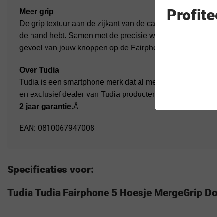
Profit
Meer grip
De grip textuur aan de zijkant van de case geeft meer ve
de hand hebt. Samen met de precisie waarmee deze Tudia
gevoel van jouw knoppen op de Fairphone 5 zonder in te l
Over Tudia
Tudia is een smartphone merk dat al meer dan 10 jaar op d
en exclusief dealer van Tudia producten binnen Nederland
2 jaar garantie
.Â
EAN: 0810067947008
Specificaties voor:
Tudia Tudia Fairphone 5 Hoesje MergeGrip D