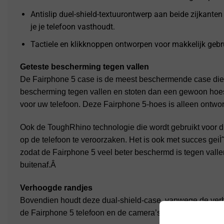
Antislip duel-shield-textuurontwerp aan beide zijkanten 
je je telefoon vasthoudt.
Tactiele en klikknoppen ontworpen voor makkelijk gebr
Geteste bescherming tegen vallen
De Fairphone 5 case is de meest beschermende case die er
bescherming tegen vallen en stoten dan een gewoon hoes
voor uw telefoon. Deze Fairphone 5-hoes is alleen ontwo
Ook de ToughRhino technologie die wordt gebruikt voor
op de telefoon te veroorzaken. Het is ook met succes gei
zodat de Fairphone 5 veel beter beschermd is tegen valle
buitenaf.Â
Verhoogde randjes
Bovendien houdt deze dual-shield-case, vanwege de ver
de Fairphone 5 telefoon en de camera’s tegen elke vorm 