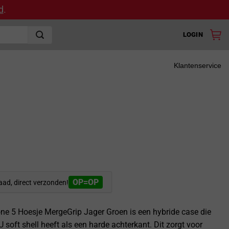
d
.
LOGIN
Klantenservice
OP=OP
aad, direct verzonden!
ne 5 Hoesje MergeGrip Jager Groen is een hybride case die
 soft shell heeft als een harde achterkant. Dit zorgt voor