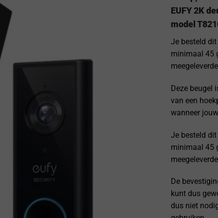
EUFY 2K deu
model T821
Je besteld di
minimaal 45 
meegeleverde 
Deze beugel i
van een hoekp
wanneer jouw 
Je besteld di
minimaal 45 
meegeleverde 
De bevestigin
kunt dus gew
dus niet nodi
gebruiken.