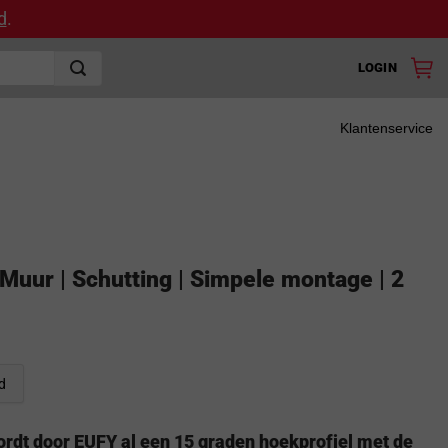
d
.
LOGIN
Klantenservice
 Muur | Schutting | Simpele montage | 2
d
wordt door EUFY al een 15 graden hoekprofiel met de