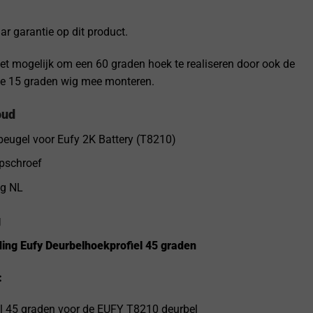
ar garantie op dit product.
het mogelijk om een 60 graden hoek te realiseren door ook de
de 15 graden wig mee monteren.
oud
eugel voor Eufy 2K Battery (T8210)
pschroef
ng NL
g
ding Eufy Deurbelhoekprofiel 45 graden
:
l 45 graden voor de EUFY T8210 deurbel