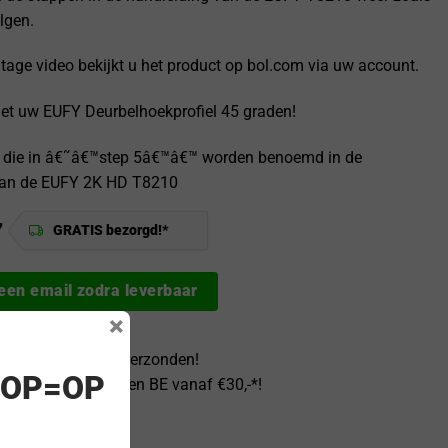
lgen.
age video bekijkt u het product op bol.com via uw account.
met uw EUFY Deurbelhoekprofiel 45 graden!
es die in â€˜â€™step 5â€™â€™ worden benoemd in de
van de EUFY 2K HD T8210
7
GRATIS bezorgd!*
 een email zodra leverbaar
×
0 besteld? Direct verzonden!
! OP=OP
ezorgd binnen NL en BE vanaf €30,-*!
 bedenktijd
achteraf betalen