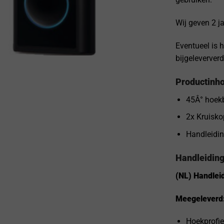
Wij geven 2 ja
Eventueel is 
bijgeleverver
Productinh
45Â° hoekb
2x Kruisko
Handleidi
Handleidin
(NL) Handlei
Meegeleverd
Hoekprofie