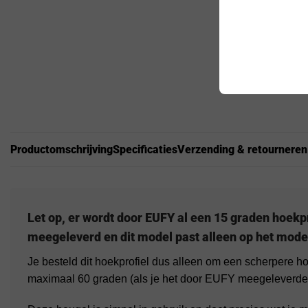
Productomschrijving
Specificaties
Verzending & retourneren
Let op, er wordt door EUFY al een 15 graden hoekp
meegeleverd en dit model past alleen op het mode
Je besteld dit hoekprofiel dus alleen om een scherpere 
maximaal 60 graden (als je het door EUFY meegeleverde 