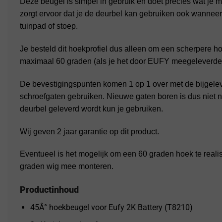
Deze beugel is simpel in gebruik en doet precies wat je 
zorgt ervoor dat je de deurbel kan gebruiken ook wanneer 
tuinpad of stoep.
Je besteld dit hoekprofiel dus alleen om een scherpere 
maximaal 60 graden (als je het door EUFY meegeleverde 
De bevestigingspunten komen 1 op 1 over met de bijgele
schroefgaten gebruiken. Nieuwe gaten boren is dus niet 
deurbel geleverd wordt kun je gebruiken.
Wij geven 2 jaar garantie op dit product.
Eventueel is het mogelijk om een 60 graden hoek te reali
graden wig mee monteren.
Productinhoud
45Â° hoekbeugel voor Eufy 2K Battery (T8210)