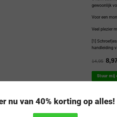
gewoonlijk vo
Voor een mont
Veel plezier 
[1] Schroefj
handleiding 
8,9
14,95
Stuur mij
Vóór 17:0
eer nu van 40% korting op alles
GRATIS b
30 dagen
Veilig & 