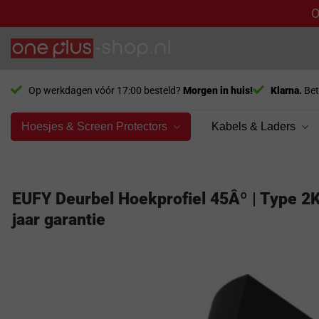
O
Ga
naar
inhoud
Op werkdagen vóór 17:00 besteld?
Morgen in huis!
Klarna.
Bet
Hoesjes & Screen Protectors
Kabels & Laders
Home
>
Model
EUFY Deurbel Hoekprofiel 45Âº | Type 2K 
jaar garantie