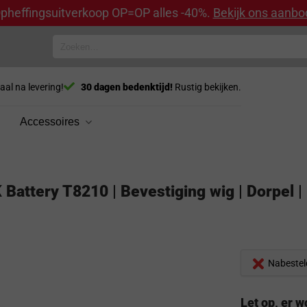
pheffingsuitverkoop OP=OP alles -40%.
Bekijk ons aanbo
Zoeken
naar:
aal na levering!
30 dagen bedenktijd!
Rustig bekijken.
Accessoires
Battery T8210 | Bevestiging wig | Dorpel |
Nabestel
Let op, er 