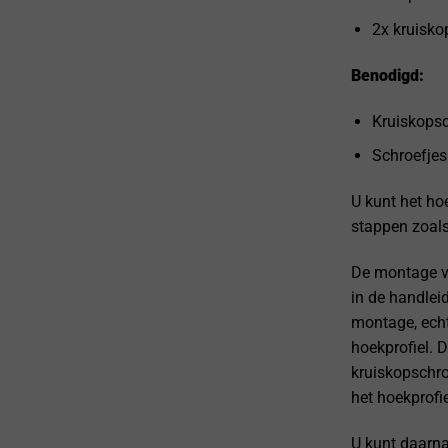
2x kruisko
Benodigd:
Kruiskops
Schroefjes
U kunt het ho
stappen zoals
De montage va
in de handle
montage, ech
hoekprofiel. 
kruiskopschr
het hoekprofie
U kunt daarna