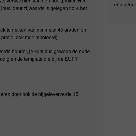
mag verwachten van een hoekprofiel. Het
een beoor
jouw deur zijwaards is gelegen t.o.v. het
hoek te maken van minimaal 45 graden en
profiel ook mee monteerd).
verde houder, je kunt dus gewoon de oude
nodig en de template die bij de EUFY
seren door ook de bijgeleververde 15