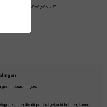
udig te bestellen. Snel geleverd!”
elingen
og geen beoordelingen.
elogde klanten die dit product gekocht hebben, kunnen