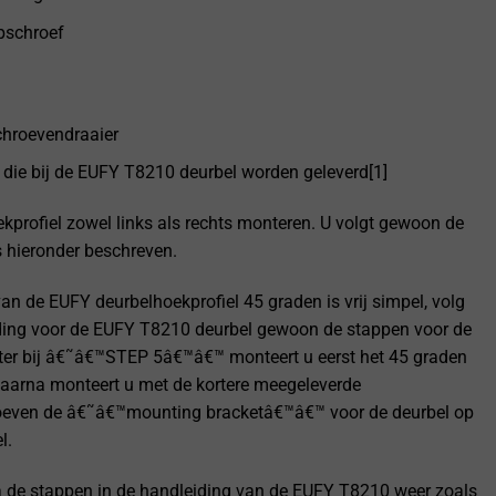
pschroef
chroevendraaier
 die bij de EUFY T8210 deurbel worden geleverd[1]
ekprofiel zowel links als rechts monteren. U volgt gewoon de
 hieronder beschreven.
n de EUFY deurbelhoekprofiel 45 graden is vrij simpel, volg
iding voor de EUFY T8210 deurbel gewoon de stappen voor de
ter bij â€˜â€™STEP 5â€™â€™ monteert u eerst het 45 graden
Daarna monteert u met de kortere meegeleverde
oeven de â€˜â€™mounting bracketâ€™â€™ voor de deurbel op
l.
 de stappen in de handleiding van de EUFY T8210 weer zoals