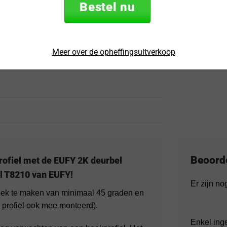
Bestel nu
“Snel en eenvo
Meer over de opheffingsuitverkoop
Beoord
rofiel met de EUFY 2K deurbel
l T8210 van EUFY!
Er zijn n
hoek te maken van minimaal 45 graden en
profiel ook mee monteerd).
Enkel ing