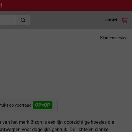
d
.
LOGIN
Klantenservice
OP=OP
stuks op voorraad!
ie van het merk Bizon is een lijn doorzichtige hoesjes die
 ontworpen voor dagelijks gebruik. De lichte en slanke