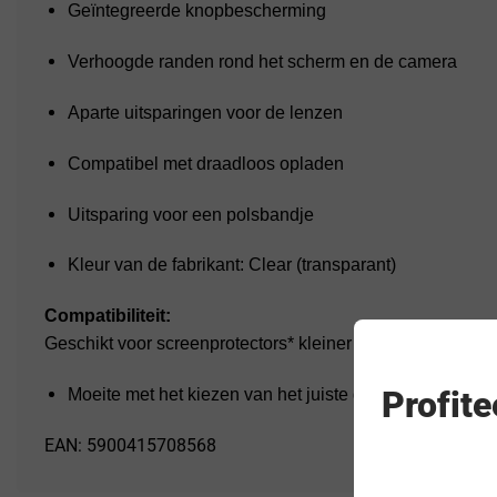
Geïntegreerde knopbescherming
Verhoogde randen rond het scherm en de camera
Aparte uitsparingen voor de lenzen
Compatibel met draadloos opladen
Uitsparing voor een polsbandje
Kleur van de fabrikant: Clear (transparant)
Compatibiliteit:
Geschikt voor screenprotectors* kleiner dan (l x b): 16,18
Profit
Moeite met het kiezen van het juiste glas? Wij raden B
EAN: 5900415708568