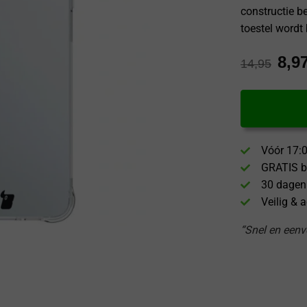
constructie b
toestel wordt
8,9
14,95
Vóór 17:0
GRATIS b
30 dagen
Veilig & 
“Snel en eenvo