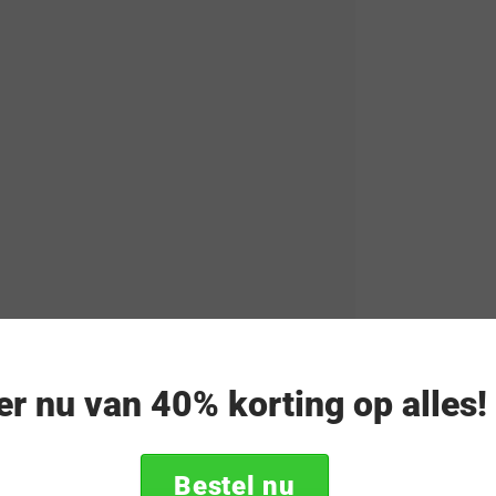
 x 7,43 cm
eer nu van 40% korting op alles
izon Glass Clear aan!
Bestel nu