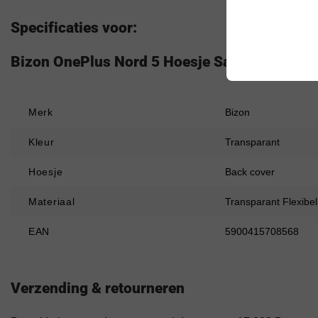
Specificaties voor:
Bizon OnePlus Nord 5 Hoesje Salpa TPU Tran
Merk
Bizon
Kleur
Transparant
Hoesje
Back cover
Materiaal
Transparant Flexibe
EAN
5900415708568
Verzending & retourneren