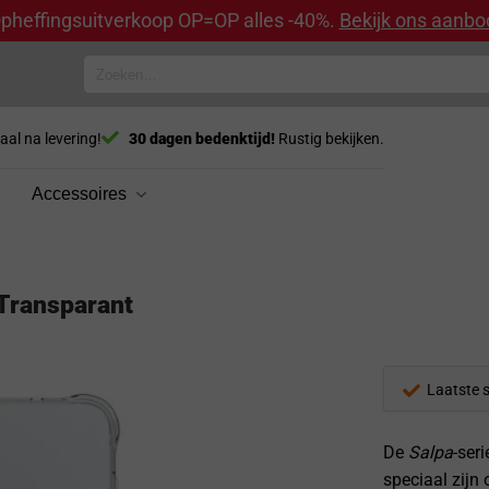
pheffingsuitverkoop OP=OP alles -40%.
Bekijk ons aanbo
Zoeken
naar:
aal na levering!
30 dagen bedenktijd!
Rustig bekijken.
Accessoires
Transparant
Laatste 
De
Salpa
-ser
speciaal zijn