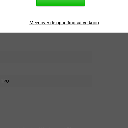
Meer over de opheffingsuitverkoop
sparant
l TPU