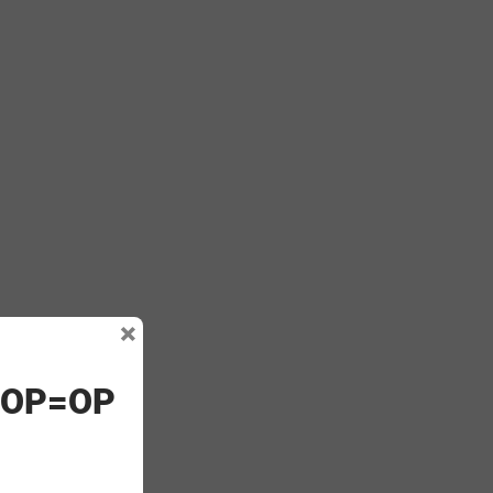
×
! OP=OP