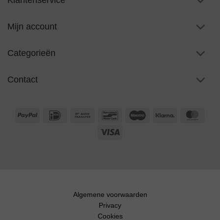
Mijn account
Categorieën
Contact
PayPal
IDeal
Bank
Bancontact
Maestro
Klarna
Maste
Transfer
Visa
Algemene voorwaarden
Privacy
Cookies