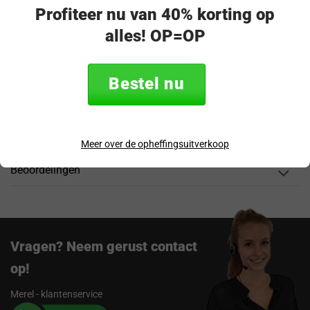
Profiteer nu van 40% korting op
“Snel en eenvoudig te bestellen. Snel geleverd!”
alles! OP=OP
Productomschrijving
Bestel nu
Specificaties
Verzending & retourneren
Meer over de opheffingsuitverkoop
Beoordelingen
Vragen? Neem gerust contact
op!
Merel - klantenservice