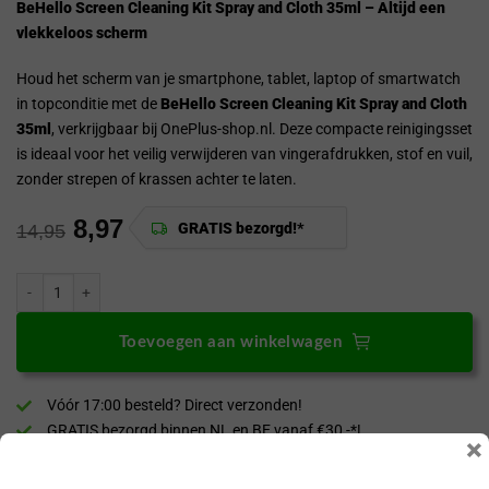
BeHello Screen Cleaning Kit Spray and Cloth 35ml – Altijd een
vlekkeloos scherm
Houd het scherm van je smartphone, tablet, laptop of smartwatch
in topconditie met de
BeHello Screen Cleaning Kit Spray and Cloth
35ml
, verkrijgbaar bij OnePlus-shop.nl. Deze compacte reinigingsset
is ideaal voor het veilig verwijderen van vingerafdrukken, stof en vuil,
zonder strepen of krassen achter te laten.
8,97
GRATIS bezorgd!*
14,95
BeHello Schermreinigingskit met doekje 35ml aantal
Toevoegen aan winkelwagen
Vóór 17:00 besteld? Direct verzonden!
GRATIS bezorgd binnen NL en BE vanaf €30,-*!
×
30 dagen bedenktijd
Veilig & achteraf betalen