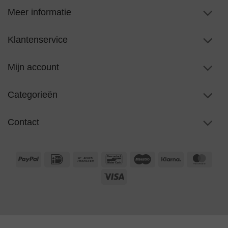
Meer informatie
Klantenservice
Mijn account
Categorieën
Contact
PayPal
IDeal
Bank
Bancontact
Maestro
Klarna
Maste
Transfer
Visa