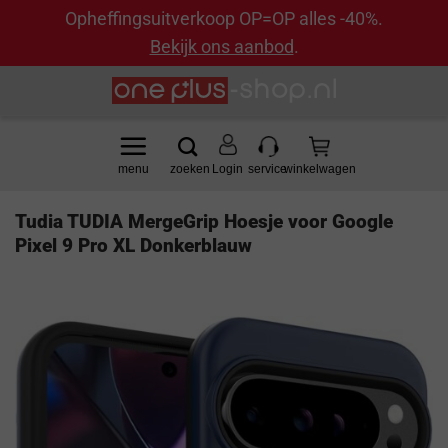
Opheffingsuitverkoop OP=OP alles -40%.
Bekijk ons aanbod
.
Ga
naar
inhoud
Login
Tudia TUDIA MergeGrip Hoesje voor Google
Pixel 9 Pro XL Donkerblauw