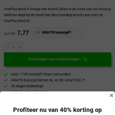
OnePlus Nord 4 Hoesje met Koord Zwart is de trend van nu! Houd je
telefoon altijd bij de hand met deze handige koord case voor de
OnePlus Nord 4!
7,77
GRATIS bezorgd!*
12,95
ProGuard OnePlus Nord 4 Hoesje Met Zwart Koord aantal
Toevoegen aan winkelwagen
Vóór 17:00 besteld? Direct verzonden!
GRATIS bezorgd binnen NL en BE vanaf €30,-*!
30 dagen bedenktijd
Veilig & achteraf betalen
×
“Snel en eenvoudig te bestellen. Snel geleverd!”
Profiteer nu van 40% korting op