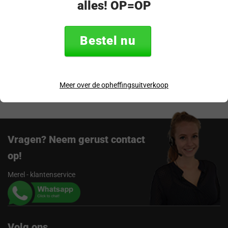
alles! OP=OP
Productomschrijving
Specificaties
Bestel nu
Verzending & retourneren
Beoordelingen
Meer over de opheffingsuitverkoop
Vragen? Neem gerust contact
op!
Merel - klantenservice
Volg ons