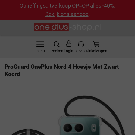
Opheffingsuitverkoop OP=OP alles -40%.
Bekijk ons aanbod
.
Ga
naar
inhoud
Login
ProGuard OnePlus Nord 4 Hoesje Met Zwart
Koord