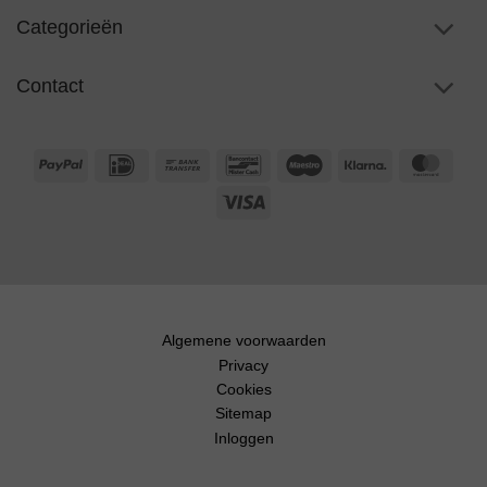
Categorieën
Contact
PayPal
IDeal
Bank
Bancontact
Maestro
Klarna
Maste
Transfer
Visa
Algemene voorwaarden
Privacy
Cookies
Sitemap
Inloggen