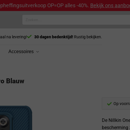
pheffingsuitverkoop OP=OP alles -40%.
Bekijk ons aanbo
Zoeken
naar:
aal na levering!
30 dagen bedenktijd!
Rustig bekijken.
Accessoires
ro Blauw
Op voorr
De Nillkin On
bescherming z