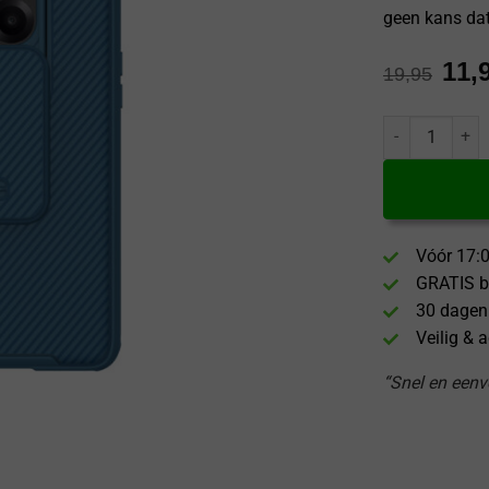
geen kans dat
11,
19,95
Nillkin OnePlu
Vóór 17:0
GRATIS b
30 dagen
Veilig & 
“Snel en eenvo