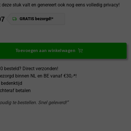
 deze stuk valt en genereert ook nog eens volledig privacy!
97
GRATIS bezorgd!*
s 10T Hoesje CamShield Pro Blauw aantal
Toevoegen aan winkelwagen
0 besteld? Direct verzonden!
ezorgd binnen NL en BE vanaf €30,-*!
 bedenktijd
achteraf betalen
udig te bestellen. Snel geleverd!”