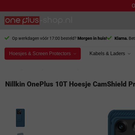
O
Ga
naar
inhoud
Op werkdagen vóór 17:00 besteld?
Morgen in huis!
Klarna.
Bet
Hoesjes & Screen Protectors
Kabels & Laders
Home
>
Model
>
OnePlus 10T
>
Hoesjes
Nillkin OnePlus 10T Hoesje CamShield P