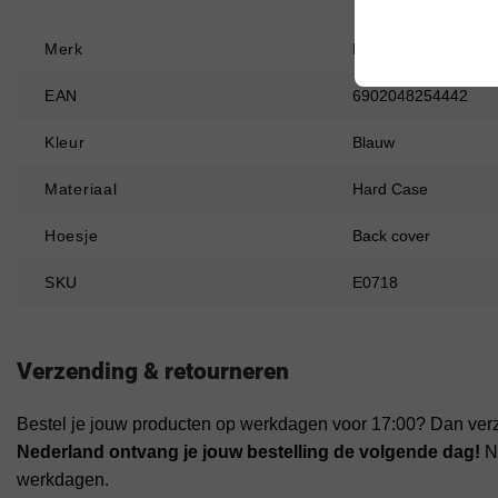
Merk
Nillkin
EAN
6902048254442
Kleur
Blauw
Materiaal
Hard Case
Hoesje
Back cover
SKU
E0718
Verzending & retourneren
Bestel je jouw producten op werkdagen voor 17:00? Dan ver
Nederland ontvang je jouw bestelling de volgende dag!
Na
werkdagen.