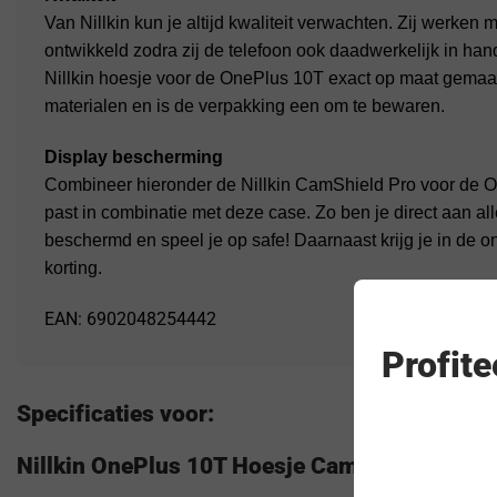
Van Nillkin kun je altijd kwaliteit verwachten. Zij werken
ontwikkeld zodra zij de telefoon ook daadwerkelijk in han
Nillkin hoesje voor de OnePlus 10T exact op maat gemaakt
materialen en is de verpakking een om te bewaren.
Display bescherming
Combineer hieronder de Nillkin CamShield Pro voor de O
past in combinatie met deze case. Zo ben je direct aan a
beschermd en speel je op safe! Daarnaast krijg je in de
korting.
EAN: 6902048254442
Profit
Specificaties voor:
Nillkin OnePlus 10T Hoesje CamShield Pro B