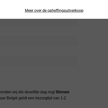
Meer over de opheffingsuitverkoop
zenden wij die dezelfde dag nog!
Binnen
ar België geldt een bezorgtijd van 1-2