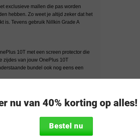
 met exclusieve mallen die pas worden
den hebben. Zo weet je altijd zeker dat het
 is. Tevens gebruik Nillkin Grade A
nePlus 10T met een screen protector die
lle zijdes van jouw OnePlus 10T
 onderstaande bundel ook nog eens een
eer nu van 40% korting op alles
Bestel nu
lauw