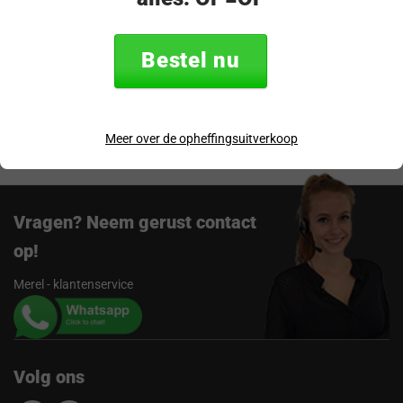
Specificaties
Bestel nu
Verzending & retourneren
Beoordelingen
Meer over de opheffingsuitverkoop
Vragen? Neem gerust contact
op!
Merel - klantenservice
Volg ons