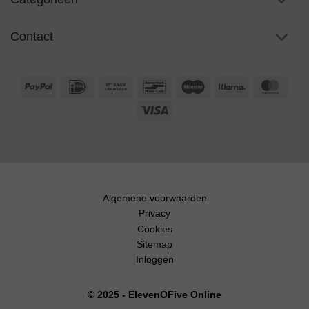
Contact
PayPal
IDeal
Bank
Bancontact
Maestro
Klarna
Maste
Transfer
Visa
Algemene voorwaarden
Privacy
Cookies
Sitemap
Inloggen
© 2025 - ElevenOFive Online