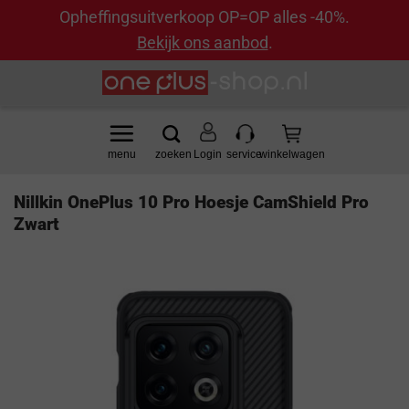
Opheffingsuitverkoop OP=OP alles -40%.
Bekijk ons aanbod
.
Ga
naar
inhoud
Login
Nillkin OnePlus 10 Pro Hoesje CamShield Pro
Zwart