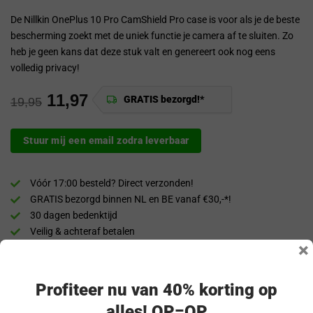
De Nillkin OnePlus 10 Pro CamShield Pro case is voor als je de beste
bescherming zoekt met de uniek functie je camera af te sluiten. Zo
heb je geen kans dat deze stuk valt en genereert ook nog eens
volledig privacy!
11,97
GRATIS bezorgd!*
19,95
Stuur mij een email zodra leverbaar
Vóór 17:00 besteld? Direct verzonden!
GRATIS bezorgd binnen NL en BE vanaf €30,-*!
30 dagen bedenktijd
Veilig & achteraf betalen
×
“Snel en eenvoudig te bestellen. Snel geleverd!”
Profiteer nu van 40% korting op
Productomschrijving
alles! OP=OP