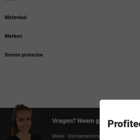
Materiaal
Merken
Screen protector
Vragen? Neem gerust contact 
Profit
Merel - klantenservice