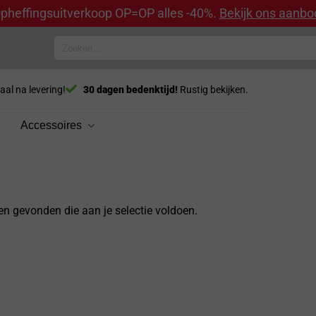
pheffingsuitverkoop OP=OP alles -40%.
Bekijk ons aanbo
Zoeken
naar:
aal na levering!
30 dagen bedenktijd!
Rustig bekijken.
Accessoires
n gevonden die aan je selectie voldoen.