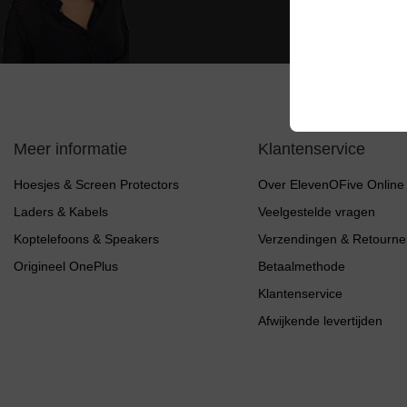
Meer informatie
Klantenservice
Hoesjes & Screen Protectors
Over ElevenOFive Online
Laders & Kabels
Veelgestelde vragen
Koptelefoons & Speakers
Verzendingen & Retourne
Origineel OnePlus
Betaalmethode
Klantenservice
Afwijkende levertijden