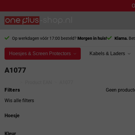
O
Ga
naar
inhoud
Op werkdagen vóór 17:00 besteld?
Morgen in huis!
Klarna.
Bet
Hoesjes & Screen Protectors
Kabels & Laders
A1077
Home
>
Product EAN
>
A1077
Filters
Geen producte
Wis alle filters
Hoesje
Kleur