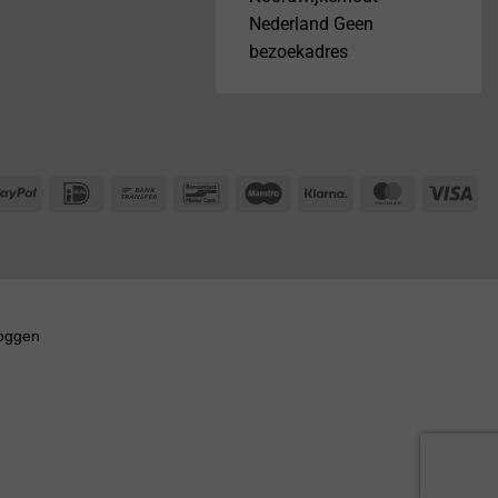
Nederland Geen
bezoekadres
PayPal
IDeal
Bank
Bancontact
Maestro
Klarna
MasterCar
Vis
Transfer
loggen