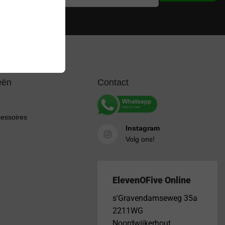
ijke beperkingen
eën
Contact
cessoires
Instagram
Volg ons!
ElevenOFive Online
s'Gravendamseweg 35a
2211WG
Noordwijkerhout