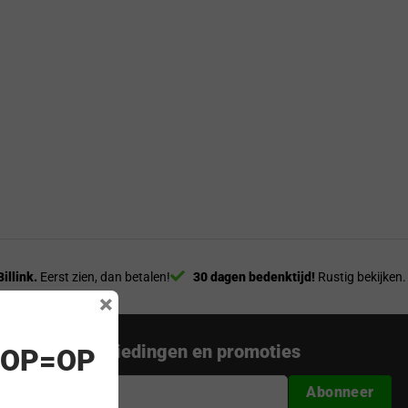
Billink.
Eerst zien, dan betalen!
30 dagen bedenktijd!
Rustig bekijken.
×
nieuwste aanbiedingen en promoties
! OP=OP
Abonneer