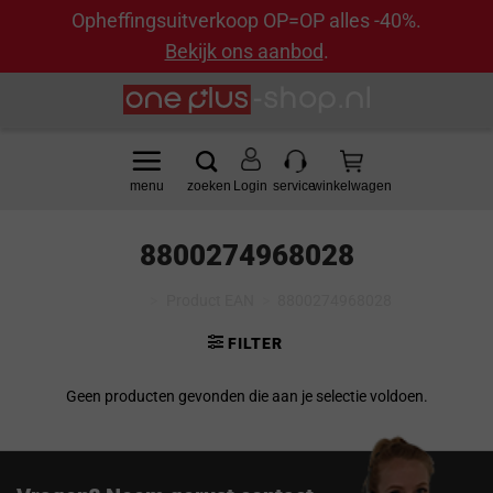
Opheffingsuitverkoop OP=OP alles -40%.
Bekijk ons aanbod
.
Ga
naar
inhoud
Login
8800274968028
Home
>
Product EAN
>
8800274968028
FILTER
Geen producten gevonden die aan je selectie voldoen.