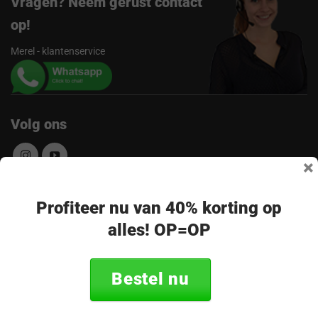
Vragen? Neem gerust contact
op!
Merel - klantenservice
Volg ons
×
Ontvang de nieuwste aanbiedingen en
Profiteer nu van 40% korting op
alles! OP=OP
promoties
E-
Abonneer
mailadres
Bestel nu
* Lees hier de wettelijke beperkingen