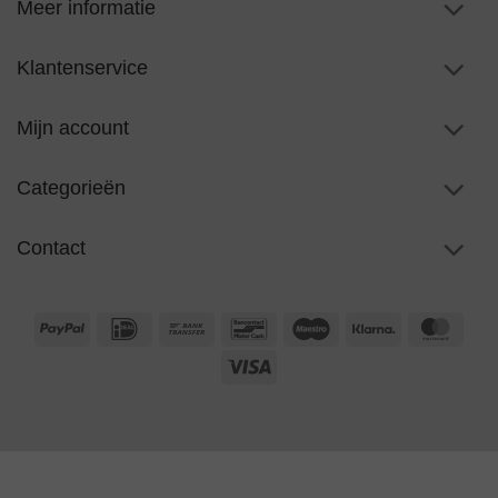
Meer informatie
Klantenservice
Mijn account
Categorieën
Contact
PayPal
IDeal
Bank
Bancontact
Maestro
Klarna
Maste
Transfer
Visa