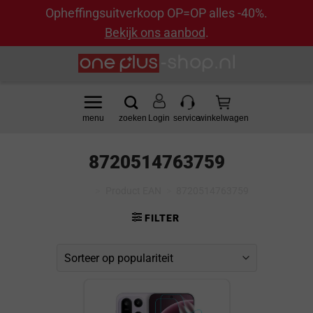
Opheffingsuitverkoop OP=OP alles -40%.
Bekijk ons aanbod
.
Ga
naar
inhoud
Login
8720514763759
Home
>
Product EAN
>
8720514763759
FILTER