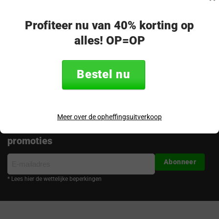
op!
Merel - klantenservice
Profiteer nu van 40% korting op
alles! OP=OP
Volg ons
Bestel nu
Meer over de opheffingsuitverkoop
Ontvang de nieuwste aanbiedingen en
promoties
E-
Abonneer
mailadres
* Lees hier de wettelijke beperkingen