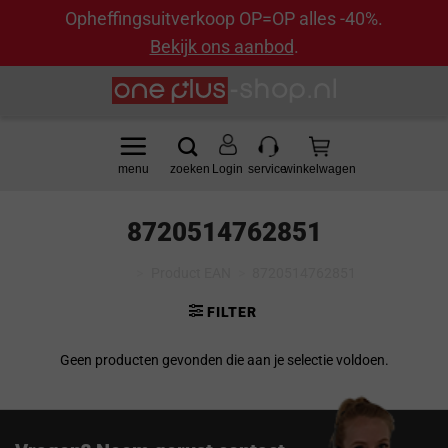
Opheffingsuitverkoop OP=OP alles -40%.
Bekijk ons aanbod
.
Ga
naar
inhoud
Login
8720514762851
Home
>
Product EAN
>
8720514762851
FILTER
Geen producten gevonden die aan je selectie voldoen.