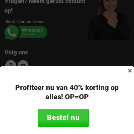
Vragen? Neem gerust contact
op!
Merel - klantenservice
Volg ons
×
Ontvang de nieuwste aanbiedingen en
Profiteer nu van 40% korting op
alles! OP=OP
promoties
E-
Abonneer
mailadres
Bestel nu
* Lees hier de wettelijke beperkingen