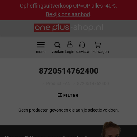
Opheffingsuitverkoop OP=OP alles -40%.
Bekijk ons aanbod
.
Ga
naar
inhoud
Login
8720514762400
Home
>
Product EAN
>
8720514762400
FILTER
Geen producten gevonden die aan je selectie voldoen.