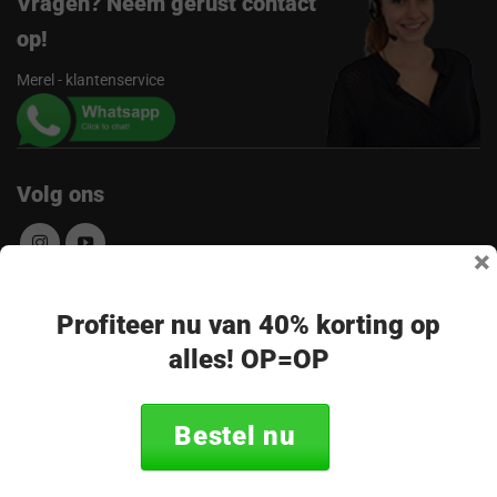
Vragen? Neem gerust contact
op!
Merel - klantenservice
Volg ons
×
Ontvang de nieuwste aanbiedingen en
Profiteer nu van 40% korting op
alles! OP=OP
promoties
E-
Abonneer
mailadres
Bestel nu
* Lees hier de wettelijke beperkingen