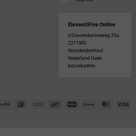
ElevenOFive Online
s'Gravendamseweg 35a
2211WG
Noordwijkerhout
Nederland Geen
bezoekadres
PayPal
IDeal
Bank
Bancontact
Maestro
Klarna
MasterCar
Vis
Transfer