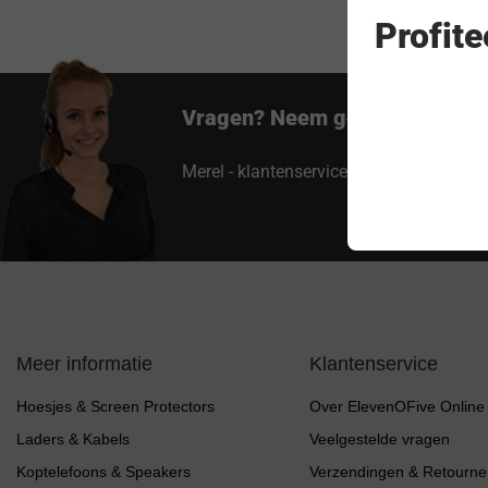
Profit
Vragen? Neem gerust contact 
Merel - klantenservice
Meer informatie
Klantenservice
Hoesjes & Screen Protectors
Over ElevenOFive Online
Laders & Kabels
Veelgestelde vragen
Koptelefoons & Speakers
Verzendingen & Retourne