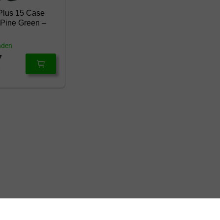
Plus 15 Case
Pine Green –
nden
7