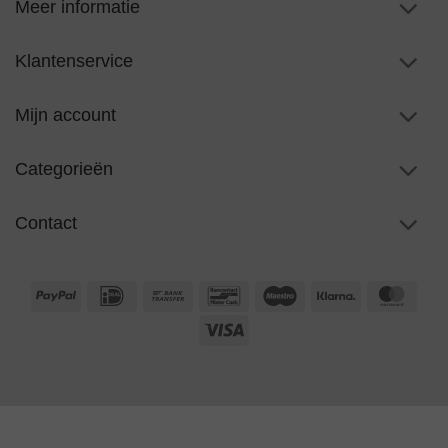
Meer informatie
Klantenservice
Mijn account
Categorieën
Contact
PayPal
IDeal
Bank
Bancontact
Maestro
Klarna
Maste
Transfer
Visa