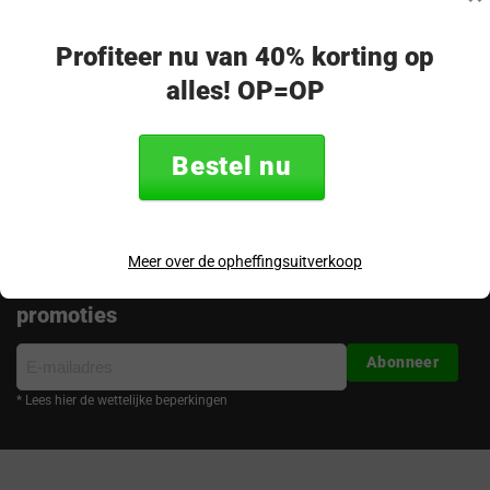
op!
Merel - klantenservice
Profiteer nu van 40% korting op
alles! OP=OP
Volg ons
Bestel nu
Meer over de opheffingsuitverkoop
Ontvang de nieuwste aanbiedingen en
promoties
E-
Abonneer
mailadres
* Lees hier de wettelijke beperkingen