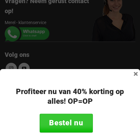
Vragen? Neem gerust contact
op!
Merel - klantenservice
Volg ons
×
Ontvang de nieuwste aanbiedingen en
Profiteer nu van 40% korting op
alles! OP=OP
promoties
E-
Abonneer
mailadres
Bestel nu
* Lees hier de wettelijke beperkingen