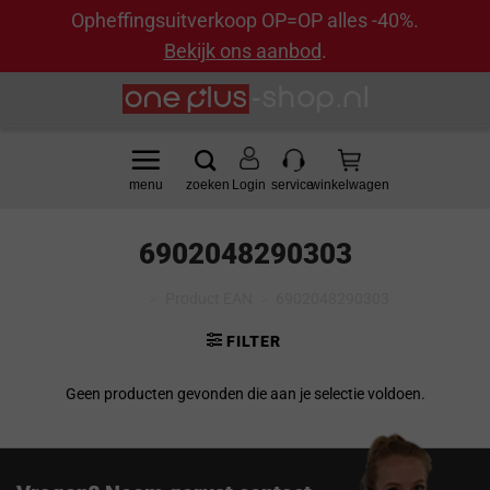
Opheffingsuitverkoop OP=OP alles -40%.
Bekijk ons aanbod
.
Ga
naar
inhoud
Login
6902048290303
Home
>
Product EAN
>
6902048290303
FILTER
Geen producten gevonden die aan je selectie voldoen.