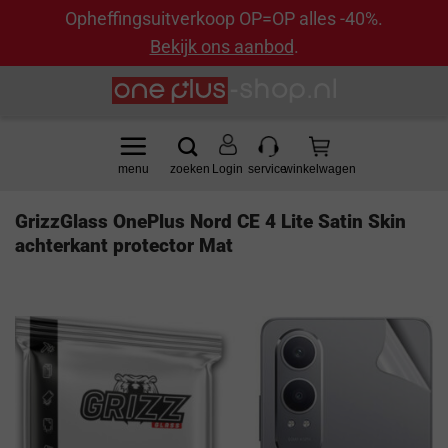
Opheffingsuitverkoop OP=OP alles -40%.
Bekijk ons aanbod
.
Ga
naar
inhoud
Login
GrizzGlass OnePlus Nord CE 4 Lite Satin Skin
achterkant protector Mat