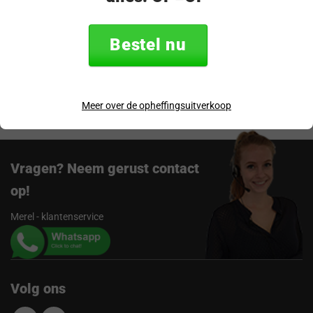
Specificaties
Bestel nu
Verzending & retourneren
Beoordelingen
Meer over de opheffingsuitverkoop
Vragen? Neem gerust contact
op!
Merel - klantenservice
Volg ons