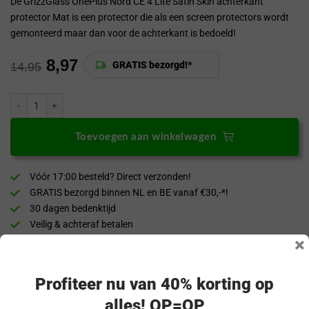
De GrizzGlass OnePlus Nord CE 4 Lite Satin Skin achterkant
protector Mat is een protector die als een screen protectors wordt
gemonteerd maar dan voor de achterkant is bedoeld!
8,97
GRATIS bezorgd!*
14,95
GrizzGlass OnePlus Nord CE 4 Lite Satin Skin achterkant protector Mat aan
Toevoegen aan winkelwagen
Vóór 17:00 besteld? Direct verzonden!
GRATIS bezorgd binnen NL en BE vanaf €30,-*!
30 dagen bedenktijd
Veilig & achteraf betalen
×
“Snel en eenvoudig te bestellen. Snel geleverd!”
Profiteer nu van 40% korting op
Productomschrijving
alles! OP=OP