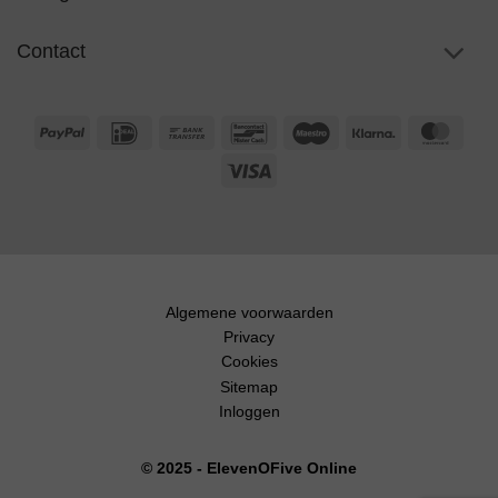
Contact
PayPal
IDeal
Bank
Bancontact
Maestro
Klarna
Maste
Transfer
Visa
Algemene voorwaarden
Privacy
Cookies
Sitemap
Inloggen
© 2025 - ElevenOFive Online