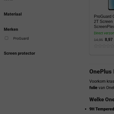
Materiaal
ProGuard 
2T Screen 
ScreenPlex 
Merken
Direct verzo
ProGuard
8,97
14,95
0
Screen protector
out
of
5
OnePlus 
Voorkom krass
folie
van OneP
Welke One
9H Tempered