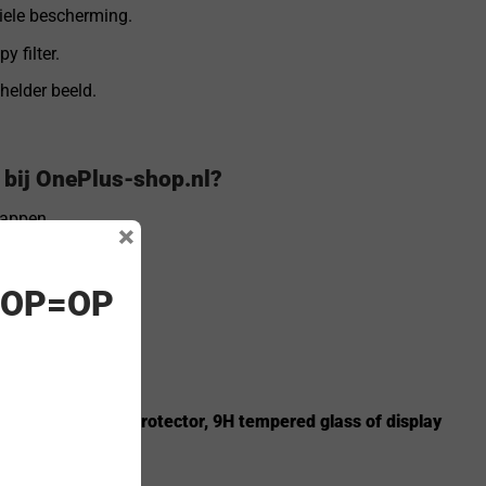
iele bescherming.
 filter.
helder beeld.
bij OnePlus-shop.nl?
happen.
×
! OP=OP
ag nog!
estel jouw
screen protector, 9H tempered glass of display
lijk scherm.