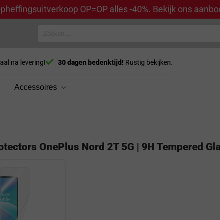
pheffingsuitverkoop OP=OP alles -40%.
Bekijk ons aanbo
Zoeken
naar:
aal na levering!
30 dagen bedenktijd!
Rustig bekijken.
Accessoires
otectors OnePlus Nord 2T 5G | 9H Tempered Gla