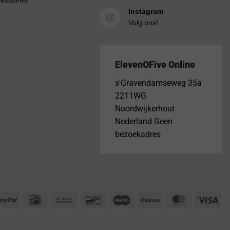
Instagram
Volg ons!
ElevenOFive Online
s'Gravendamseweg 35a
2211WG
Noordwijkerhout
Nederland Geen
bezoekadres
PayPal
IDeal
Bank
Bancontact
Maestro
Klarna
MasterCar
Vis
Transfer