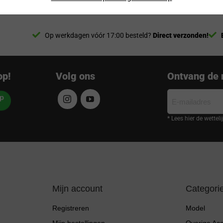
Op werkdagen vóór 17:00 besteld?
Direct verzonden!
op!
Volg ons
Ontvang de 
E-
mailadres
* Lees hier de wettel
Mijn account
Categori
Registreren
Model
Mijn bestellingen
Overige Ac