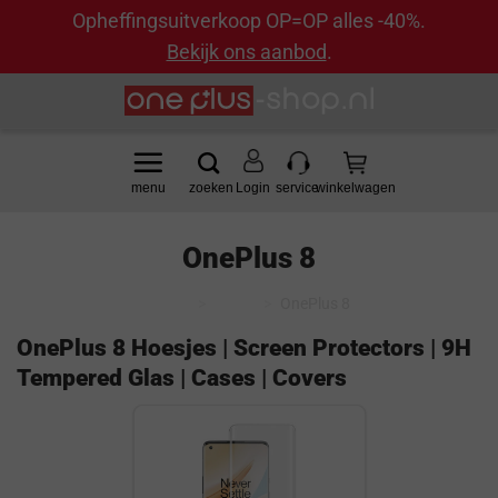
Opheffingsuitverkoop OP=OP alles -40%.
Bekijk ons aanbod
.
Ga
naar
inhoud
Login
OnePlus 8
Home
>
Model
>
OnePlus 8
OnePlus 8 Hoesjes | Screen Protectors | 9H
Tempered Glas | Cases | Covers