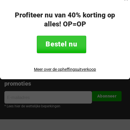
op!
Merel - klantenservice
Profiteer nu van 40% korting op
alles! OP=OP
Volg ons
Bestel nu
Meer over de opheffingsuitverkoop
Ontvang de nieuwste aanbiedingen en
promoties
E-
Abonneer
mailadres
* Lees hier de wettelijke beperkingen