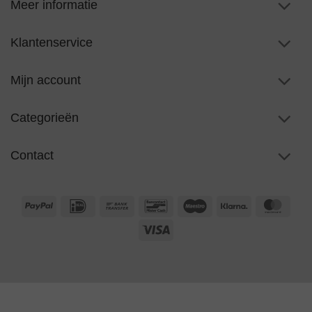
Meer informatie
Klantenservice
Mijn account
Categorieën
Contact
PayPal
IDeal
Bank
Bancontact
Maestro
Klarna
Maste
Transfer
Visa