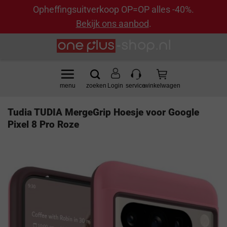
Opheffingsuitverkoop OP=OP alles -40%.
Bekijk ons aanbod
.
Ga
naar
inhoud
Login
Tudia TUDIA MergeGrip Hoesje voor Google
Pixel 8 Pro Roze