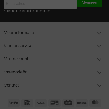
E-
Abonneer
mailadres
* Lees hier de wettelijke beperkingen
Meer informatie
Klantenservice
Mijn account
Categorieën
Contact
PayPal
IDeal
Bank
Bancontact
Maestro
Klarna
Maste
Transfer