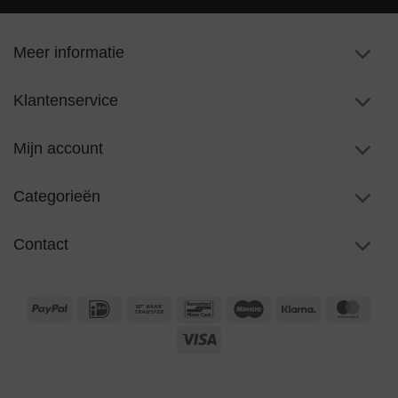
Meer informatie
Klantenservice
Mijn account
Categorieën
Contact
PayPal
IDeal
Bank
Bancontact
Maestro
Klarna
Maste
Transfer
Visa