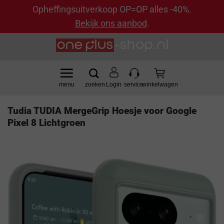
Opheffingsuitverkoop OP=OP alles -40%.
Bekijk ons aanbod
.
Ga
naar
inhoud
Login
Tudia TUDIA MergeGrip Hoesje voor Google
Pixel 8 Lichtgroen