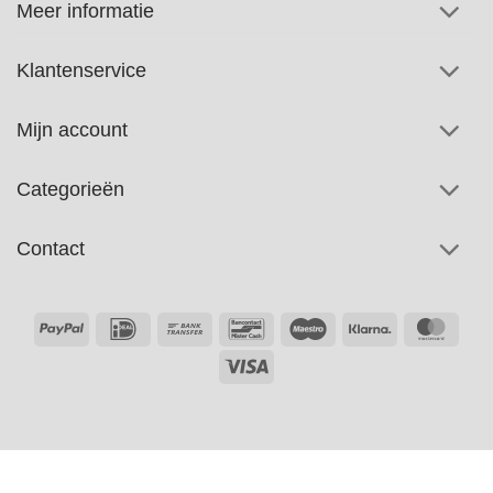
Meer informatie
Klantenservice
Mijn account
Categorieën
Contact
PayPal
IDeal
Bank
Bancontact
Maestro
Klarna
Maste
Transfer
Visa