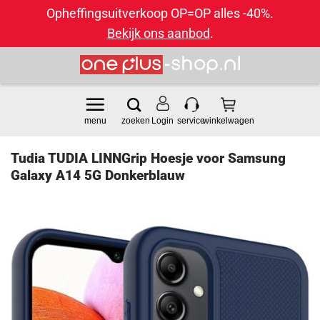
Opheffingsuitverkoop OP=OP alles -40%.
Bekijk ons aanbod
.
Ga
naar
inhoud
Login
Tudia TUDIA LINNGrip Hoesje voor Samsung
Galaxy A14 5G Donkerblauw