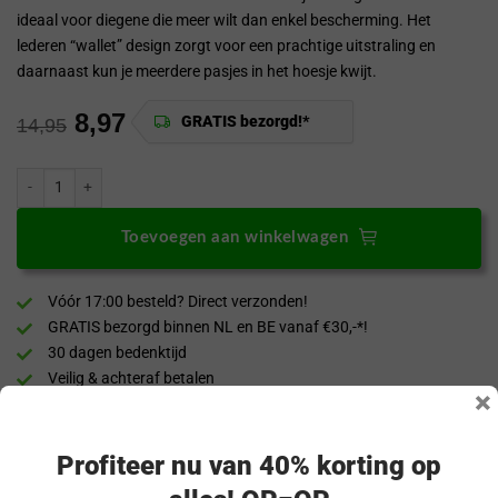
ideaal voor diegene die meer wilt dan enkel bescherming. Het
lederen “wallet” design zorgt voor een prachtige uitstraling en
daarnaast kun je meerdere pasjes in het hoesje kwijt.
8,97
GRATIS bezorgd!*
14,95
ProGuard OnePlus Nord 3 Wallet Hoesje Vintage Leder Blauw aantal
Toevoegen aan winkelwagen
Vóór 17:00 besteld? Direct verzonden!
GRATIS bezorgd binnen NL en BE vanaf €30,-*!
30 dagen bedenktijd
Veilig & achteraf betalen
×
“Snel en eenvoudig te bestellen. Snel geleverd!”
Profiteer nu van 40% korting op
Productomschrijving