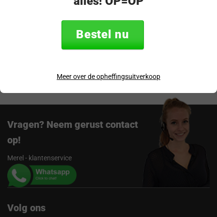
alles! OP=OP
Specificaties
Bestel nu
Verzending & retourneren
Beoordelingen
Meer over de opheffingsuitverkoop
Vragen? Neem gerust contact
op!
Merel - klantenservice
Volg ons