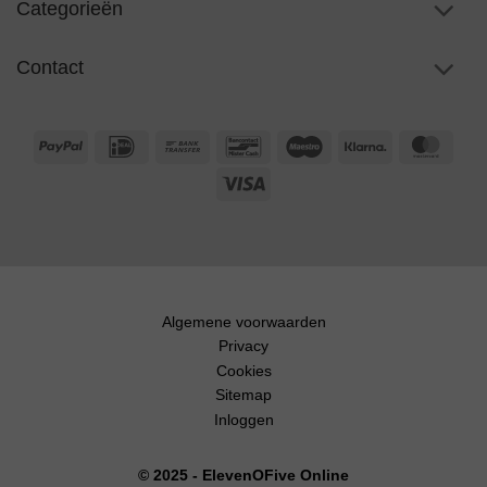
Categorieën
Contact
PayPal
IDeal
Bank
Bancontact
Maestro
Klarna
Maste
Transfer
Visa
Algemene voorwaarden
Privacy
Cookies
Sitemap
Inloggen
© 2025 - ElevenOFive Online