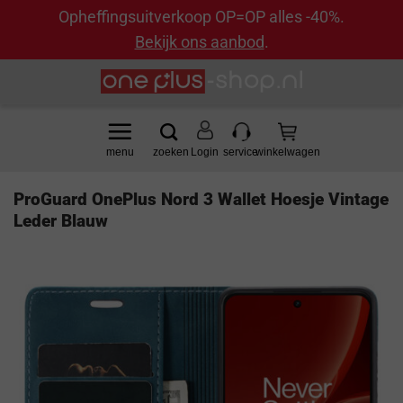
Opheffingsuitverkoop OP=OP alles -40%.
Bekijk ons aanbod
.
Ga
naar
inhoud
Login
ProGuard OnePlus Nord 3 Wallet Hoesje Vintage
Leder Blauw