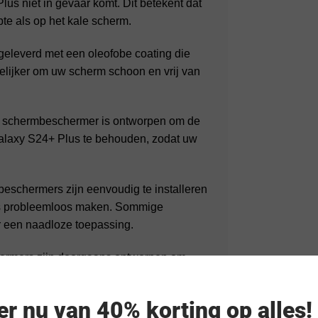
s niet in gevaar komt. Dit betekent dat
te als op het kale scherm.
geleverd met een oleofobe coating die
elijker om uw scherm schoon en vrij van
n schermbeschermer is ontworpen om de
laxy S24+ Plus te behouden, zodat uw
beschermers zijn eenvoudig te installeren
oces probleemloos maken. Sommige
or een naadloze toepassing.
hermers zijn doorgaans ontworpen om
esjes, waardoor de kans op
eer nu van 40% korting op alles