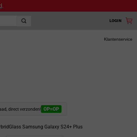
d
.
LOGIN
Klantenservice
OP=OP
aad, direct verzonden!
ybridGlass Samsung Galaxy S24+ Plus