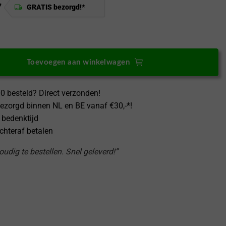
7
GRATIS bezorgd!*
ridGlass Samsung Galaxy S24+ Plus Screen Protector aantal
Toevoegen aan winkelwagen
0 besteld? Direct verzonden!
ezorgd binnen NL en BE vanaf €30,-*!
 bedenktijd
achteraf betalen
udig te bestellen. Snel geleverd!”