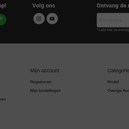
op!
Volg ons
Ontvang de 
E-
mailadres
* Lees hier de wettel
Mijn account
Categori
Registreren
Model
Mijn bestellingen
Overige Ac
ren