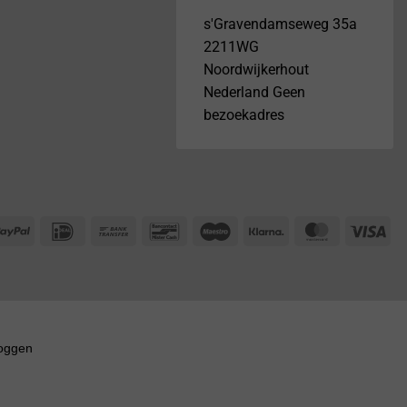
s'Gravendamseweg 35a
2211WG
Noordwijkerhout
Nederland Geen
bezoekadres
PayPal
IDeal
Bank
Bancontact
Maestro
Klarna
MasterCar
Vis
Transfer
loggen