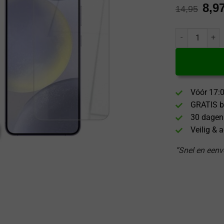
8,9
14,95
GrizzGlass Hyb
Vóór 17:0
GRATIS b
30 dagen
Veilig & 
“Snel en eenvo