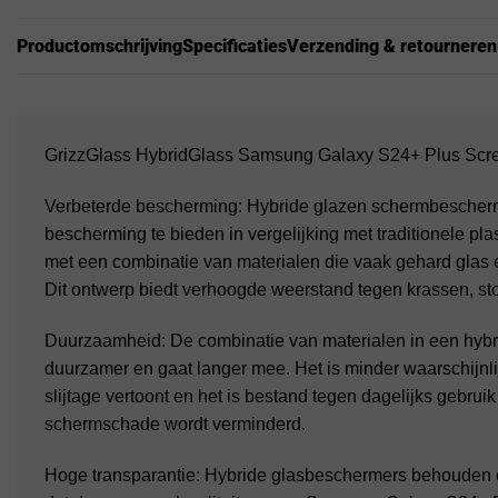
Productomschrijving
Specificaties
Verzending & retourneren
GrizzGlass HybridGlass Samsung Galaxy S24+ Plus Scree
Verbeterde bescherming: Hybride glazen schermbescherm
bescherming te bieden in vergelijking met traditionele p
met een combinatie van materialen die vaak gehard glas
Dit ontwerp biedt verhoogde weerstand tegen krassen, sto
Duurzaamheid: De combinatie van materialen in een hybr
duurzamer en gaat langer mee. Het is minder waarschijnlij
slijtage vertoont en het is bestand tegen dagelijks gebrui
schermschade wordt verminderd.
Hoge transparantie: Hybride glasbeschermers behouden e