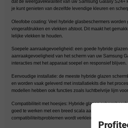
dat de weergavekwaliteit van uw Samsung Galaxy S24+ Plu
je kunt genieten van dezelfde levendige kleuren en scherp
Oleofobe coating: Veel hybride glasbeschermers worden 
vingerafdrukken en vlekken afstoot. Dit maakt het gemakk
lelijke vlekken te houden.
Soepele aanraakgevoeligheid: een goede hybride glaze
aanraakgevoeligheid van het scherm van uw Samsung Ga
interacties met het apparaat soepel en responsief blijven.
Eenvoudige installatie: de meeste hybride glazen scherm
en worden vaak geleverd met installatiekits die het pr
modellen hebben ook functies zoals luchtbelvrije lijm vo
Compatibiliteit met hoesjes: Hybride glazen schermbesc
goed te werken met een breed scala aan Galaxy S24+ ho
compatibiliteitsproblemen wordt verkleind.
Profit