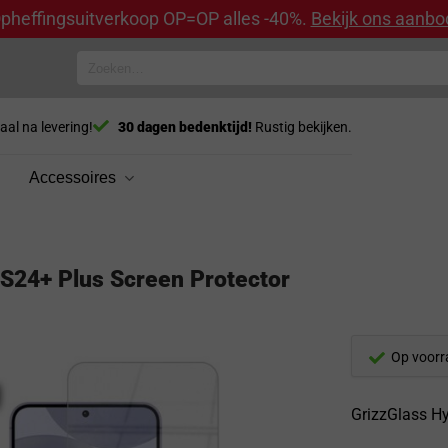
pheffingsuitverkoop OP=OP alles -40%.
Bekijk ons aanbo
Zoeken
naar:
aal na levering!
30 dagen bedenktijd!
Rustig bekijken.
Accessoires
S24+ Plus Screen Protector
Op voorr
GrizzGlass H