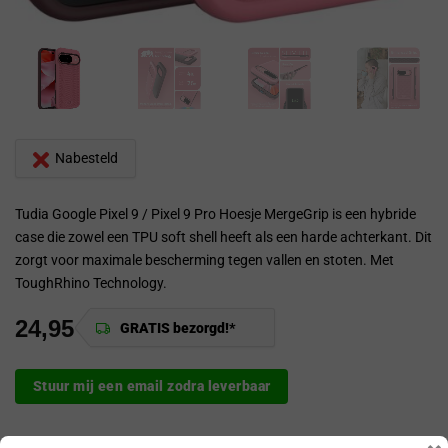
Nabesteld
Tudia Google Pixel 9 / Pixel 9 Pro Hoesje MergeGrip is een hybride
case die zowel een TPU soft shell heeft als een harde achterkant. Dit
zorgt voor maximale bescherming tegen vallen en stoten. Met
ToughRhino Technology.
24,95
GRATIS bezorgd!*
Stuur mij een email zodra leverbaar