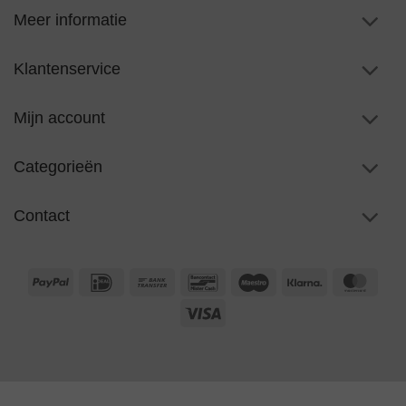
Meer informatie
Klantenservice
Mijn account
Categorieën
Contact
PayPal
IDeal
Bank
Bancontact
Maestro
Klarna
Maste
Transfer
Visa