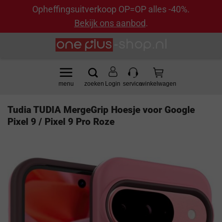
Opheffingsuitverkoop OP=OP alles -40%.
Bekijk ons aanbod
.
Ga
naar
inhoud
Login
Tudia TUDIA MergeGrip Hoesje voor Google
Pixel 9 / Pixel 9 Pro Roze