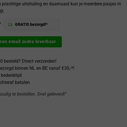
n prachtige uitstraling en daarnaast kun je meerdere pasjes in
jt.
7
GRATIS bezorgd!*
 een email zodra leverbaar
0 besteld? Direct verzonden!
ezorgd binnen NL en BE vanaf €30,-*!
 bedenktijd
achteraf betalen
udig te bestellen. Snel geleverd!”