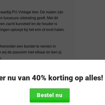
waardig PU Vintage leer. De naden zijn
 luxueuze uitstraling geeft. Met dit
en zacht kunststof en de houder is
en oploopt bij het erin of eruit halen.
m hieronder een bundel te nemen in
wij de pasvorm met elkaar en ben jij
.
eer nu van 40% korting op alles
Bestel nu
 Leder Bruin