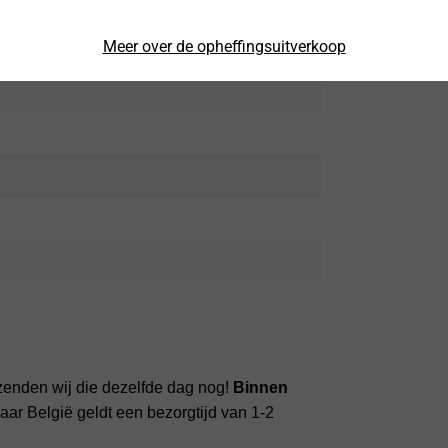
Meer over de opheffingsuitverkoop
zenden wij die dezelfde dag nog!
Binnen
ar België geldt een bezorgtijd van 1-2