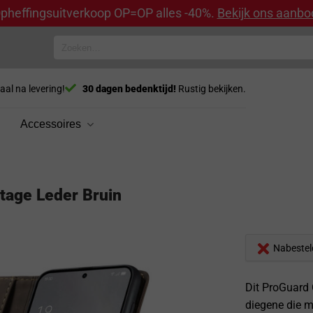
pheffingsuitverkoop OP=OP alles -40%.
Bekijk ons aanbo
Zoeken
naar:
aal na levering!
30 dagen bedenktijd!
Rustig bekijken.
Accessoires
tage Leder Bruin
Nabestel
Dit ProGuard 
diegene die m