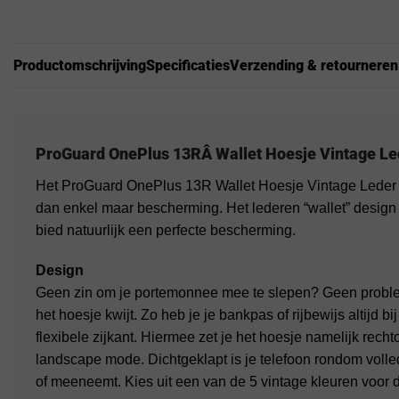
Productomschrijving
Specificaties
Verzending & retourneren
ProGuard
OnePlus 13R
Â Wallet Hoesje Vintage Le
Het ProGuard OnePlus 13R Wallet Hoesje Vintage Leder Br
dan enkel maar bescherming. Het lederen “wallet” design z
bied natuurlijk een perfecte bescherming.
Design
Geen zin om je portemonnee mee te slepen? Geen problee
het hoesje kwijt. Zo heb je je bankpas of rijbewijs altijd b
flexibele zijkant. Hiermee zet je het hoesje namelijk recht
landscape mode. Dichtgeklapt is je telefoon rondom voll
of meeneemt. Kies uit een van de 5 vintage kleuren voor