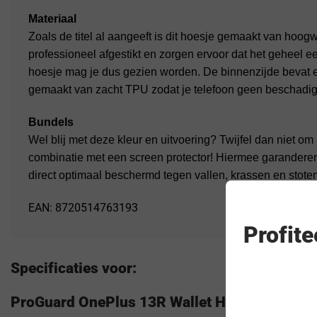
Materiaal
Zoals de titel al aangeeft is dit hoesje gemaakt van hoog
professioneel afgestikt en zorgen ervoor dat het geheel een
hoesje mag je dus gezien worden. De binnenzijde bevat e
gemaakt van zacht TPU zodat je telefoon geen beschadiging
Bundels
Wel blij met deze kleur en uitvoering? Twijfel dan niet o
combinatie met een screen protector! Hiermee garanderen 
direct optimaal beschermd tegen vallen, krassen en stoten
EAN: 8720514763193
Profit
Specificaties voor:
ProGuard OnePlus 13R Wallet Hoesje Vintage