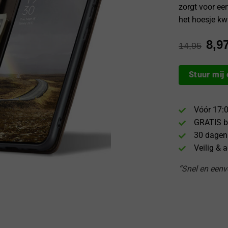
zorgt voor ee
het hoesje kwi
8,9
14,95
Stuur mij
Vóór 17:0
GRATIS b
30 dagen
Veilig & 
“Snel en eenvo