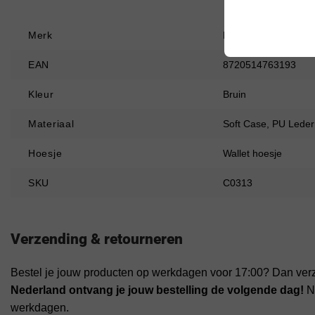
Merk
ProGuard
EAN
8720514763193
Kleur
Bruin
Materiaal
Soft Case, PU Leder
Hoesje
Wallet hoesje
SKU
C0313
Verzending & retourneren
Bestel je jouw producten op werkdagen voor 17:00? Dan ver
Nederland ontvang je jouw bestelling de volgende dag!
Na
werkdagen.