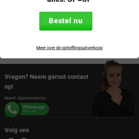
Specificaties
Bestel nu
Verzending & retourneren
Beoordelingen
Meer over de opheffingsuitverkoop
Vragen? Neem gerust contact
op!
Merel - klantenservice
Volg ons