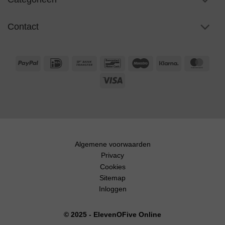
Contact
PayPal
IDeal
Bank
Bancontact
Maestro
Klarna
Maste
Transfer
Visa
Algemene voorwaarden
Privacy
Cookies
Sitemap
Inloggen
© 2025 - ElevenOFive Online