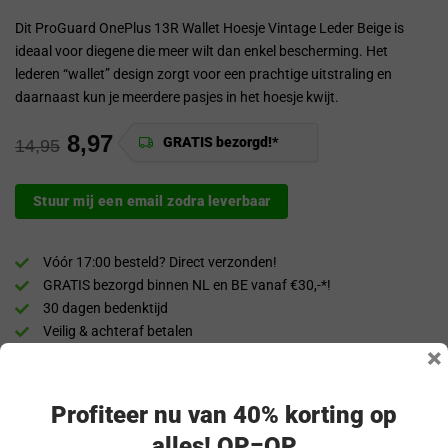
Dit ProGuard OnePlus 13R Wallet Hoesje Vintage Leder Beige is
ideaal voor diegene die meer wilt dan enkel bescherming. Het
lederen “wallet” design zorgt voor een prachtige uitstraling en
daarnaast kun je meerdere pasjes in het hoesje kwijt.
8,97
GRATIS bezorgd!*
14,95
Stuur mij een email zodra leverbaar
Vóór 17:00 besteld? Direct verzonden!
GRATIS bezorgd binnen NL en BE vanaf €30,-*!
30 dagen bedenktijd
Veilig & achteraf betalen
×
“Snel en eenvoudig te bestellen. Snel geleverd!”
Profiteer nu van 40% korting op
Productomschrijving
alles! OP=OP