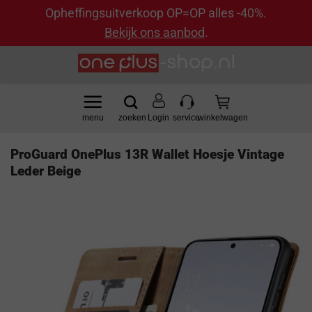
Opheffingsuitverkoop OP=OP alles -40%.
Bekijk ons aanbod
.
Ga
naar
inhoud
Login
ProGuard OnePlus 13R Wallet Hoesje Vintage
Leder Beige