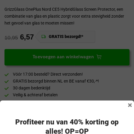
GrizzGlass OnePlus Nord CE5 HybridGlass Screen Protector, een
combinatie van glas en plastic zorgt voor extra stevigheid zonder
het gevoel van glas te moeten missen!
6,57
GRATIS bezorgd!*
10,95
Toevoegen aan winkelwagen
Vóór 17:00 besteld? Direct verzonden!
GRATIS bezorgd binnen NL en BE vanaf €30,-*!
30 dagen bedenktijd
Veilig & achteraf betalen
×
“Snel en eenvoudig te bestellen. Snel geleverd!”
Profiteer nu van 40% korting op
Productomschrijving
alles! OP=OP