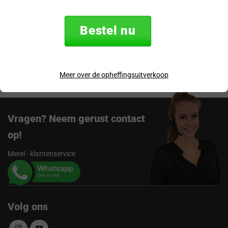
Specificaties
Bestel nu
Verzending & retourneren
Beoordelingen
Meer over de opheffingsuitverkoop
Vragen? Neem gerust contact
op!
Merel - klantenservice
Volg ons