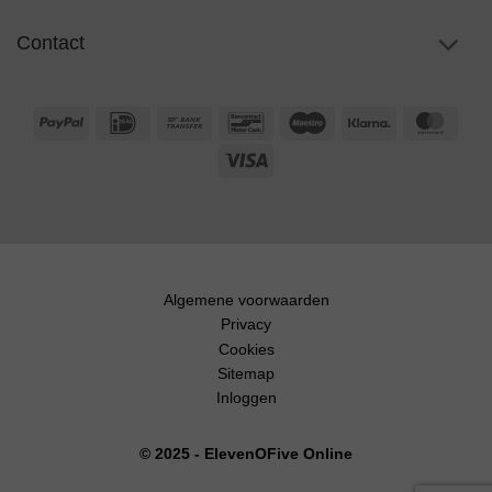
Contact
PayPal
IDeal
Bank
Bancontact
Maestro
Klarna
Maste
Transfer
Visa
Algemene voorwaarden
Privacy
Cookies
Sitemap
Inloggen
© 2025 - ElevenOFive Online