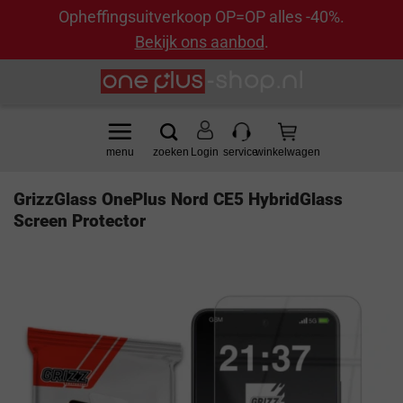
Opheffingsuitverkoop OP=OP alles -40%.
Bekijk ons aanbod
.
Ga
naar
inhoud
Login
GrizzGlass OnePlus Nord CE5 HybridGlass
Screen Protector