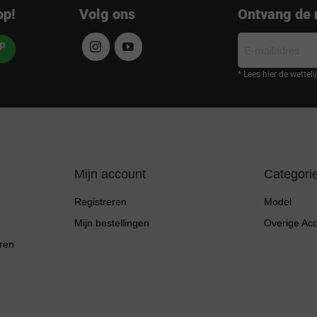
op!
Volg ons
Ontvang de 
E-
mailadres
* Lees hier de wettel
Mijn account
Categori
Registreren
Model
Mijn bestellingen
Overige Ac
ren