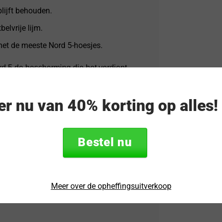
lijft behouden.
belvrije lijm.
et de meeste Nord 5-hoesjes.
d 5 de bescherming die het verdient.
eer nu van 40% korting op alles
Bestel nu
en Protector
Meer over de opheffingsuitverkoop