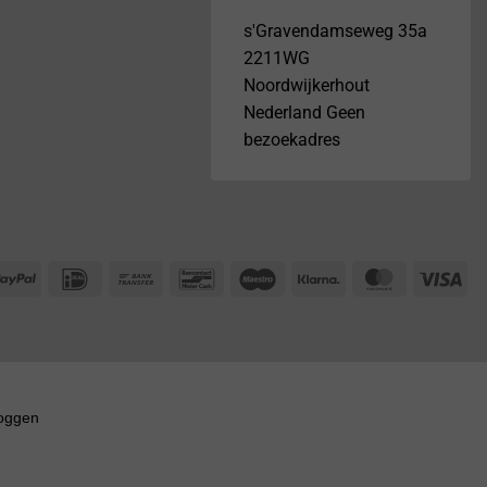
s'Gravendamseweg 35a
2211WG
Noordwijkerhout
Nederland Geen
bezoekadres
PayPal
IDeal
Bank
Bancontact
Maestro
Klarna
MasterCar
Vis
Transfer
loggen