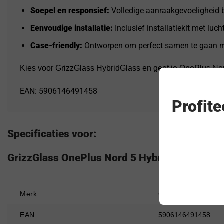
Soepel en responsief:
Volledige aanraakgevoeligheid b
Eenvoudige installatie:
Inclusief installatiekit met lucht
Case-friendly:
Ontworpen om perfect samen te gaan m
Kies voor GrizzGlass HybridGlass en geef je OnePlus Nor
EAN: 5906146491458
Profit
Specificaties voor:
GrizzGlass OnePlus Nord 5 HybridGlass Scre
Merk
GrizzGlass
EAN
5906146491458