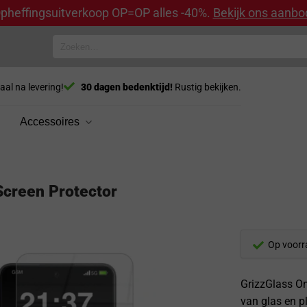
pheffingsuitverkoop OP=OP alles -40%.
Bekijk ons aanbo
Zoeken
naar:
aal na levering!
30 dagen bedenktijd!
Rustig bekijken.
Accessoires
Screen Protector
Op voorr
GrizzGlass On
van glas en p