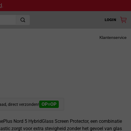
d
.
LOGIN
Klantenservice
OP=OP
aad, direct verzonden!
ePlus Nord 5 HybridGlass Screen Protector, een combinatie
lastic zorgt voor extra stevigheid zonder het gevoel van glas