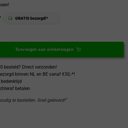
ssen!
7
GRATIS bezorgd!*
Plus Nord 5 HybridGlass Screen Protector aantal
Toevoegen aan winkelwagen
0 besteld? Direct verzonden!
ezorgd binnen NL en BE vanaf €30,-*!
 bedenktijd
achteraf betalen
udig te bestellen. Snel geleverd!”