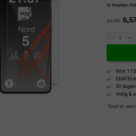
te moeten mi
6,5
10,95
GrizzGlass One
Vóór 17:0
GRATIS b
30 dagen
Veilig & 
“Snel en eenvo