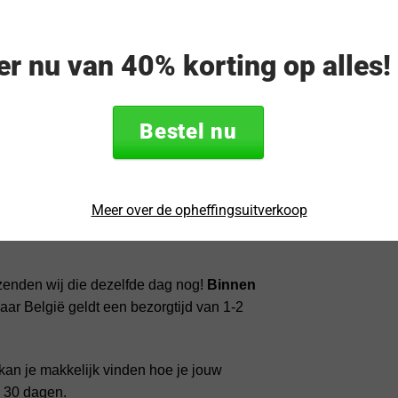
 set HybridGlass
eer nu van 40% korting op alles
Bestel nu
T (flexibel transparant plastic)
Meer over de opheffingsuitverkoop
zenden wij die dezelfde dag nog!
Binnen
ar België geldt een bezorgtijd van 1-2
kan je makkelijk vinden hoe je jouw
n 30 dagen.