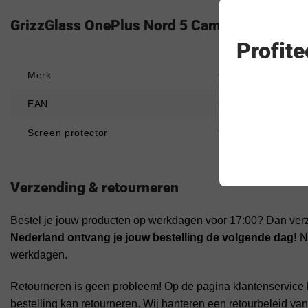
GrizzGlass OnePlus Nord 5 Camera Protector
Profit
Merk
GrizzGlass
EAN
5906146491441
Screen protector
9H Tempered Glas, PE
Verzending & retourneren
Bestel je jouw producten op werkdagen voor 17:00? Dan ver
Nederland ontvang je jouw bestelling de volgende dag!
Na
werkdagen.
Retourneren is geen probleem! Op de pagina klantenservice 
bestelling kan retourneren. Wij hanteren een retourbeleid va