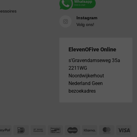
cessoires
Instagram
Volg ons!
ElevenOFive Online
s'Gravendamseweg 35a
2211WG
Noordwijkerhout
Nederland Geen
bezoekadres
PayPal
IDeal
Bank
Bancontact
Maestro
Klarna
MasterCar
Vis