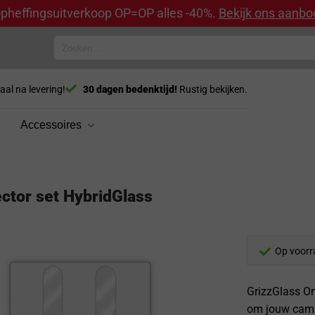
pheffingsuitverkoop OP=OP alles -40%.
Bekijk ons aanbo
Zoeken
naar:
aal na levering!
30 dagen bedenktijd!
Rustig bekijken.
Accessoires
ctor set HybridGlass
Op voorr
GrizzGlass On
om jouw camer