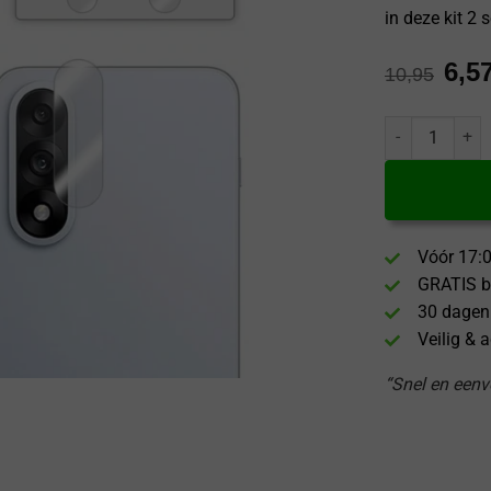
in deze kit 2
6,5
10,95
GrizzGlass One
Vóór 17:0
GRATIS b
30 dagen
Veilig & 
“Snel en eenvo