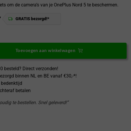
 sets om de camera’s van je OnePlus Nord 5 te beschermen.
7
GRATIS bezorgd!*
Plus Nord 5 Camera Protector set HybridGlass aantal
Toevoegen aan winkelwagen
0 besteld? Direct verzonden!
ezorgd binnen NL en BE vanaf €30,-*!
 bedenktijd
achteraf betalen
udig te bestellen. Snel geleverd!”