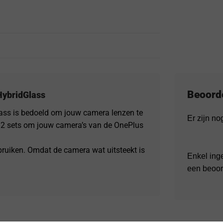
Beoord
HybridGlass
ass is bedoeld om jouw camera lenzen te
Er zijn n
it 2 sets om jouw camera’s van de OnePlus
ruiken. Omdat de camera wat uitsteekt is
Enkel ing
een beoor