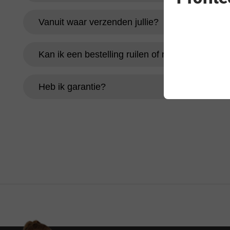
Vanuit waar verzenden jullie?
Kan ik een bestelling ruilen of retourneren?
Heb ik garantie?