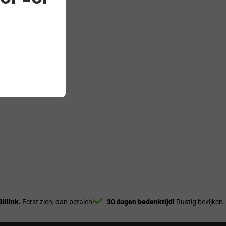
Billink.
Eerst zien, dan betalen!
30 dagen bedenktijd!
Rustig bekijken.