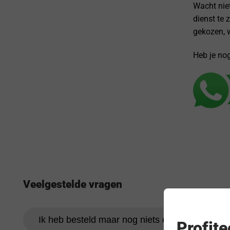
Wacht nie
dienst te 
gekozen, w
Heb je no
Veelgestelde vragen
Ik heb besteld maar nog niets ontvangen
Profit