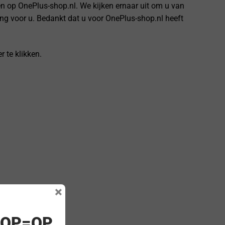
n op OnePlus-shop.nl. We kijken ernaar uit om u van
sing voor u. Bedankt dat u voor OnePlus-shop.nl heeft
 te klikken.
×
! OP=OP