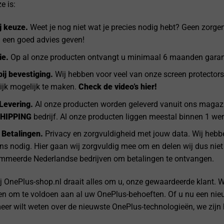
e is:
j keuze.
Weet je nog niet wat je precies nodig hebt? Geen zorge
 een goed advies geven!
ie.
Op al onze producten ontvangt u minimaal 6 maanden garan
bij bevestiging.
Wij hebben voor veel van onze screen protectors
ijk mogelijk te maken.
Check de video’s hier!
Levering.
Al onze producten worden geleverd vanuit ons magazi
HIPPING
bedrijf. Al onze producten liggen meestal binnen 1 werk
 Betalingen.
Privacy en zorgvuldigheid met jouw data. Wij hebbe
s nodig. Hier gaan wij zorgvuldig mee om en delen wij dus niet
mmeerde Nederlandse bedrijven om betalingen te ontvangen.
j OnePlus-shop.nl draait alles om u, onze gewaardeerde klant. 
 en om te voldoen aan al uw OnePlus-behoeften. Of u nu een nie
er wilt weten over de nieuwste OnePlus-technologieën, we zijn h