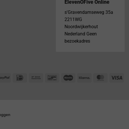
ElevenOFive Online
s'Gravendamseweg 35a
2211WG
Noordwijkerhout
Nederland Geen
bezoekadres
PayPal
IDeal
Bank
Bancontact
Maestro
Klarna
MasterCar
Vis
Transfer
loggen