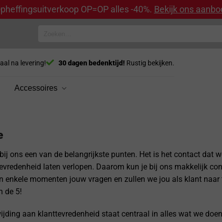
pheffingsuitverkoop OP=OP alles -40%.
Bekijk ons aanbo
Zoeken
naar:
aal na levering!
30 dagen bedenktijd!
Rustig bekijken.
Accessoires
e
 bij ons een van de belangrijkste punten. Het is het contact dat 
 tevredenheid laten verlopen. Daarom kun je bij ons makkelijk c
 enkele momenten jouw vragen en zullen we jou als klant naar t
n de 5!
ijding aan klanttevredenheid staat centraal in alles wat we doe