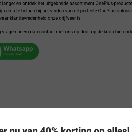
t langer en ontdek het uitgebreide assortiment OnePlus-producte
zijn en u te helpen bij het vinden van de perfecte OnePlus-oplos
aar klanttevredenheid onze drijfveer is.
g vragen neem dan contact met ons op door op de knop hieronder
eer nu van 40% korting op alles