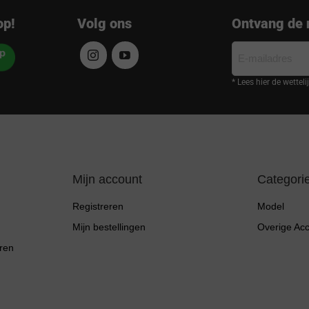
op!
Volg ons
Ontvang de 
E-
mailadres
* Lees hier de wettel
Mijn account
Categori
Registreren
Model
Mijn bestellingen
Overige Ac
ren