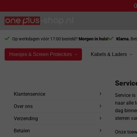
O
Ga
naar
inhoud
Op werkdagen vóór 17:00 besteld?
Morgen in huis!
Klarna.
Bet
Hoesjes & Screen Protectors
Kabels & Laders
Servic
Klantenservice
Service is
naar alle
Over ons
dag binnen
sterren va
Verzending
Betalen
Onze toew