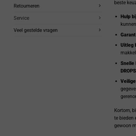
beste keuz
Retourneren
Hulp bi
Service
kunnen
Veel gestelde vragen
Garant
Uitleg 
makkel
Snelle 
DROPS
Veilige
gegeven
gereno
Kortom, bi
te bieden
gewoon me